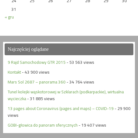
24
25
26
27
28
29
30
31
« gru
Najczęściej oglądane
9 Rajd Samochodowy GTR 2015
- 53 563 views
Kontakt
- 43 900 views
Mars Sol 2687 – panorama 360
- 34 764 views
Tunel kolejki wąskotorowej w Szklarach (podkarpackie), wirtualna
wycieczka
- 31 885 views
13 pages about Coronavirus (pages and maps) – COVID-19
- 29 900
views
GOBI-głowica do panoram sferycznych
- 19 407 views