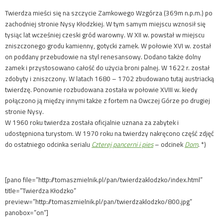
Twierdza mieści się na szczycie Zamkowego Wzgórza (369m n.p.m.) po
zachodniej stronie Nysy Kłodzkiej. W tym samym miejscu wznosił się
tysiąc lat wcześniej czeski gród warowny. W XII w. powstał w miejscu
zniszczonego grodu kamienny, gotycki zamek. W połowie XVI w. został
on poddany przebudowie na styl renesansowy. Dodano także dolny
zamek i przystosowano całość do użycia broni palnej. W 1622 r. został
zdobyty i zniszczony. W latach 1680 – 1702 zbudowano tutaj austriacką
twierdzę. Ponownie rozbudowana została w połowie XVIII w. kiedy
połączono ją między innymi także z fortem na Owczej Górze po drugiej
stronie Nysy.
W 1960 roku twierdza została oficjalnie uznana za zabytek i
udostępniona turystom. W 1970 roku na twierdzy nakręcono część zdjęć
do ostatniego odcinka serialu
Czterej pancerni i pies
– odcinek
Dom
. *)
[pano file=”http://tomaszmielnik.pl/pan/twierdzaklodzko/index.html”
title=”Twierdza Kłodzko”
preview=”http://tomaszmielnik.pl/pan/twierdzaklodzko/800.jpg”
panobox=”on”]