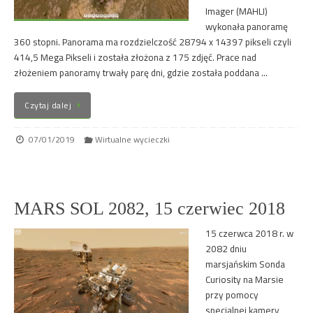
Imager (MAHLI)
wykonała panoramę
360 stopni. Panorama ma rozdzielczość 28794 x 14397 pikseli czyli
414,5 Mega Pikseli i została złożona z 175 zdjęć. Prace nad
złożeniem panoramy trwały parę dni, gdzie została poddana …
Czytaj dalej
07/01/2019
Wirtualne wycieczki
MARS SOL 2082, 15 czerwiec 2018
15 czerwca 2018 r. w
2082 dniu
marsjańskim Sonda
Curiosity na Marsie
przy pomocy
specjalnej kamery