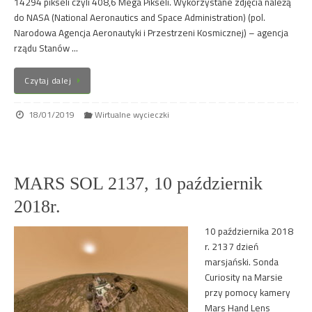
14294 pikseli czyli 408,6 Mega Pikseli. Wykorzystane zdjęcia należą
do NASA (National Aeronautics and Space Administration) (pol.
Narodowa Agencja Aeronautyki i Przestrzeni Kosmicznej) – agencja
rządu Stanów …
Czytaj dalej
18/01/2019
Wirtualne wycieczki
MARS SOL 2137, 10 październik
2018r.
10 października 2018
r. 2137 dzień
marsjański. Sonda
Curiosity na Marsie
przy pomocy kamery
Mars Hand Lens