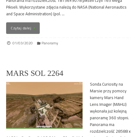
Panorama ma rozdzielczość 18156×9078 pikseli czyli 165 Mega
Pikseli. Wykorzystane zdjęcia należą do NASA (National Aeronautics
and Space Administration) (pol. …
Czytaj dalej
01/03/2020
Panoramy
MARS SOL 2264
Sonda Curiosity na
Marsie przy pomocy
kamery Mars Hand
Lens Imager (MAHLI)
wykonała już kolejną
panoramę 360 stopni.
Panorama ma
rozdzielczość 28588 x