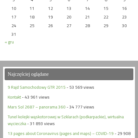
10
11
12
13
14
15
16
17
18
19
20
21
22
23
24
25
26
27
28
29
30
31
« gru
Najczęściej oglądane
9 Rajd Samochodowy GTR 2015
- 53 569 views
Kontakt
- 43 961 views
Mars Sol 2687 – panorama 360
- 34 777 views
Tunel kolejki wąskotorowej w Szklarach (podkarpackie), wirtualna
wycieczka
- 31 893 views
13 pages about Coronavirus (pages and maps) – COVID-19
- 29 908