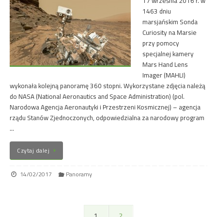
17 września 2016 r. w
1463 dniu
marsjańskim Sonda
Curiosity na Marsie
przy pomocy
specjalnej kamery
Mars Hand Lens
Imager (MAHLI)
wykonała kolejną panoramę 360 stopni. Wykorzystane zdjęcia należą
do NASA (National Aeronautics and Space Administration) (pol.
Narodowa Agencja Aeronautyki i Przestrzeni Kosmicznej) – agencja
rządu Stanów Zjednoczonych, odpowiedzialna za narodowy program
…
Czytaj dalej
14/02/2017
Panoramy
1
2