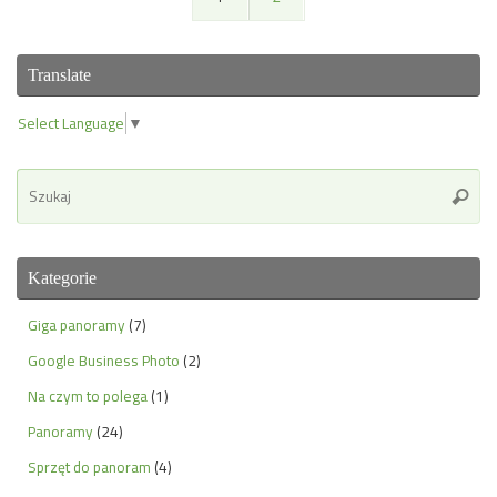
Translate
Select Language
▼
Se
Szuka
for
Kategorie
Giga panoramy
(7)
Google Business Photo
(2)
Na czym to polega
(1)
Panoramy
(24)
Sprzęt do panoram
(4)