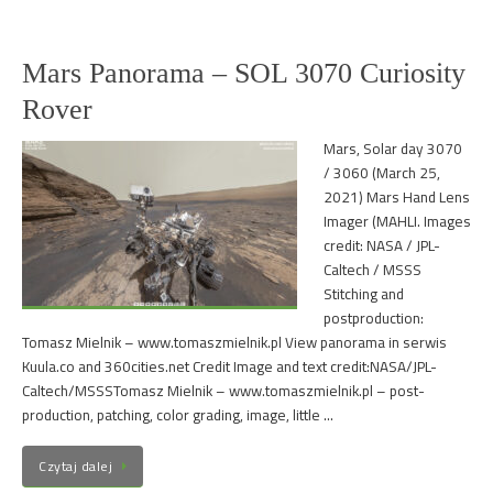
Mars Panorama – SOL 3070 Curiosity
Rover
Mars, Solar day 3070
/ 3060 (March 25,
2021) Mars Hand Lens
Imager (MAHLI. Images
credit: NASA / JPL-
Caltech / MSSS
Stitching and
postproduction:
Tomasz Mielnik – www.tomaszmielnik.pl View panorama in serwis
Kuula.co and 360cities.net Credit Image and text credit:NASA/JPL-
Caltech/MSSSTomasz Mielnik – www.tomaszmielnik.pl – post-
production, patching, color grading, image, little …
Czytaj dalej