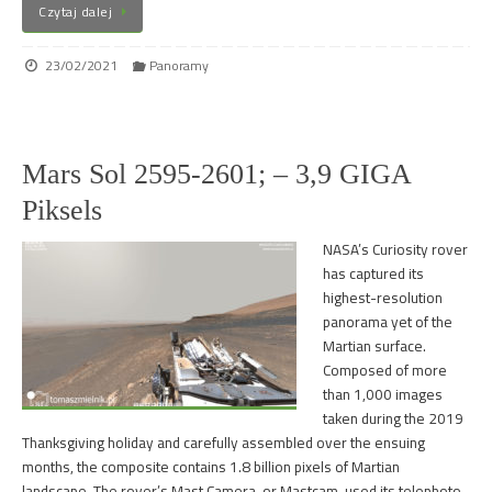
Czytaj dalej
23/02/2021
Panoramy
Mars Sol 2595-2601; – 3,9 GIGA
Piksels
NASA’s Curiosity rover
has captured its
highest-resolution
panorama yet of the
Martian surface.
Composed of more
than 1,000 images
taken during the 2019
Thanksgiving holiday and carefully assembled over the ensuing
months, the composite contains 1.8 billion pixels of Martian
landscape. The rover’s Mast Camera, or Mastcam, used its telephoto