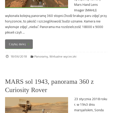
Mars Hand Lens
Imager (MAHLI)
wykonała kolejną panoramę 360 stopni.Chodź brakuje paru zdjęć przy
horyzoncie, to jakość i szczegółowość budzi uznanie. Kamera nie
wykonuje zdjęć „nieba”. Panorama ma rozdzielczość 18000 x 9000
pikseli czyli …
Czytaj dalej
18/06/2018
Panoramy
,
Wirtualne wycieczki
MARS sol 1943, panorama 360 z
Curiosity Rover
23 stycznia 2018 roku
r. w 1943 dniu
marsjańskim, Sonda