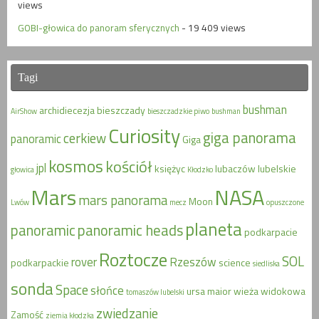
views
GOBI-głowica do panoram sferycznych
- 19 409 views
Tagi
bushman
archidiecezja
bieszczady
AirShow
bieszczadzkie piwo
bushman
Curiosity
giga panorama
cerkiew
panoramic
Giga
kosmos
kościół
jpl
księżyc
lubaczów
lubelskie
głowica
Kłodzko
Mars
NASA
mars panorama
Moon
Lwów
mecz
opuszczone
planeta
panoramic
panoramic heads
podkarpacie
Roztocze
SOL
rover
Rzeszów
podkarpackie
science
siedliska
sonda
Space
słońce
ursa maior
wieża widokowa
tomaszów lubelski
zwiedzanie
Zamość
ziemia kłodzka