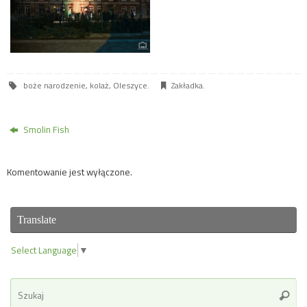
boże narodzenie
,
kolaż
,
Oleszyce
.
Zakładka
.
Smolin Fish
Komentowanie jest wyłączone.
Translate
Select Language
▼
Se
Szuka
for