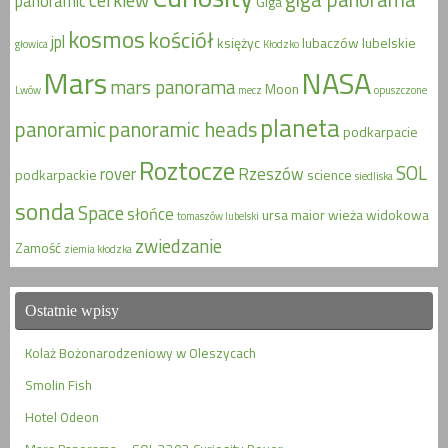
cerkiew
panoramic
Giga
kosmos
kościół
jpl
księżyc
lubaczów
lubelskie
głowica
Kłodzko
Mars
NASA
mars panorama
Moon
Lwów
mecz
opuszczone
planeta
panoramic
panoramic heads
podkarpacie
Roztocze
SOL
rover
Rzeszów
podkarpackie
science
siedliska
sonda
Space
słońce
ursa maior
wieża widokowa
tomaszów lubelski
zwiedzanie
Zamość
ziemia kłodzka
Ostatnie wpisy
Kolaż Bożonarodzeniowy w Oleszycach
Smolin Fish
Hotel Odeon