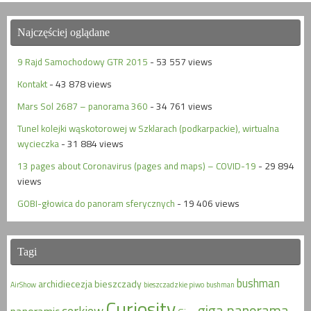
Najczęściej oglądane
9 Rajd Samochodowy GTR 2015
- 53 557 views
Kontakt
- 43 878 views
Mars Sol 2687 – panorama 360
- 34 761 views
Tunel kolejki wąskotorowej w Szklarach (podkarpackie), wirtualna
wycieczka
- 31 884 views
13 pages about Coronavirus (pages and maps) – COVID-19
- 29 894
views
GOBI-głowica do panoram sferycznych
- 19 406 views
Tagi
bushman
archidiecezja
bieszczady
AirShow
bieszczadzkie piwo
bushman
Curiosity
giga panorama