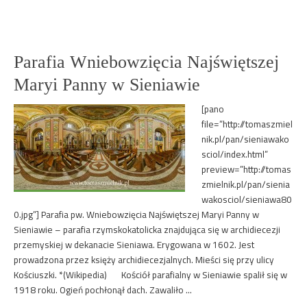
Parafia Wniebowzięcia Najświętszej
Maryi Panny w Sieniawie
[pano
file=”http://tomaszmiel
nik.pl/pan/sieniawako
sciol/index.html”
preview=”http://tomas
zmielnik.pl/pan/sienia
wakosciol/sieniawa80
0.jpg”] Parafia pw. Wniebowzięcia Najświętszej Maryi Panny w
Sieniawie – parafia rzymskokatolicka znajdująca się w archidiecezji
przemyskiej w dekanacie Sieniawa. Erygowana w 1602. Jest
prowadzona przez księży archidiecezjalnych. Mieści się przy ulicy
Kościuszki. *(Wikipedia) Kościół parafialny w Sieniawie spalił się w
1918 roku. Ogień pochłonął dach. Zawaliło …