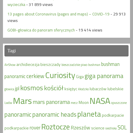
wycieczka
- 31 899 views
13 pages about Coronavirus (pages and maps) – COVID-19
- 29 913
views
GOBI-głowica do panoram sferycznych
- 19 414 views
Tagi
bushman
archidiecezja
bieszczady
AirShow
bieszczadzkie piwo
bushman
Curiosity
giga panorama
cerkiew
panoramic
Giga
kosmos
kościół
jpl
księżyc
lubaczów
lubelskie
głowica
Kłodzko
Mars
NASA
mars panorama
Moon
Lwów
mecz
opuszczone
planeta
panoramic
panoramic heads
podkarpacie
Roztocze
SOL
rover
Rzeszów
podkarpackie
science
siedliska