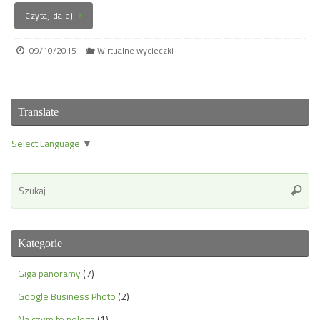
Czytaj dalej
09/10/2015
Wirtualne wycieczki
Translate
Select Language
▼
Se
Szuka
for
Kategorie
Giga panoramy
(7)
Google Business Photo
(2)
Na czym to polega
(1)