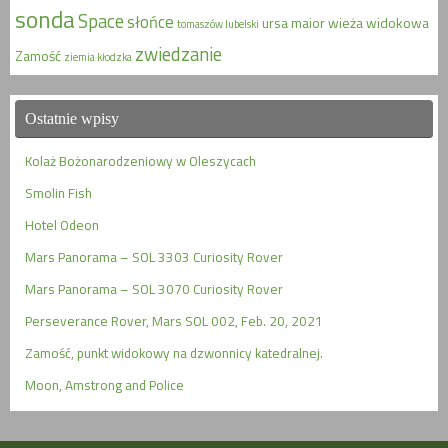
sonda
Space
słońce
ursa maior
wieża widokowa
tomaszów lubelski
zwiedzanie
Zamość
ziemia kłodzka
Ostatnie wpisy
Kolaż Bożonarodzeniowy w Oleszycach
Smolin Fish
Hotel Odeon
Mars Panorama – SOL 3303 Curiosity Rover
Mars Panorama – SOL 3070 Curiosity Rover
Perseverance Rover, Mars SOL 002, Feb. 20, 2021
Zamość, punkt widokowy na dzwonnicy katedralnej.
Moon, Amstrong and Police