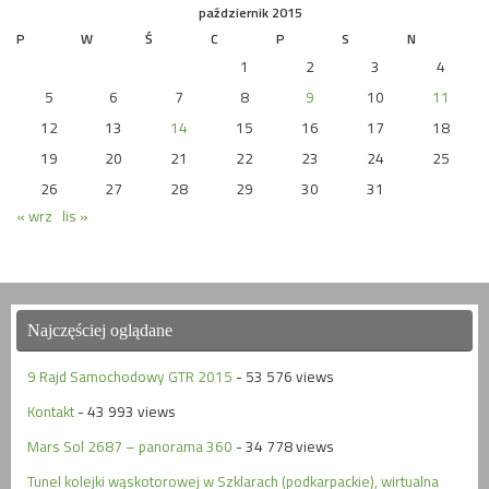
październik 2015
P
W
Ś
C
P
S
N
1
2
3
4
5
6
7
8
9
10
11
12
13
14
15
16
17
18
19
20
21
22
23
24
25
26
27
28
29
30
31
« wrz
lis »
Najczęściej oglądane
9 Rajd Samochodowy GTR 2015
- 53 576 views
Kontakt
- 43 993 views
Mars Sol 2687 – panorama 360
- 34 778 views
Tunel kolejki wąskotorowej w Szklarach (podkarpackie), wirtualna