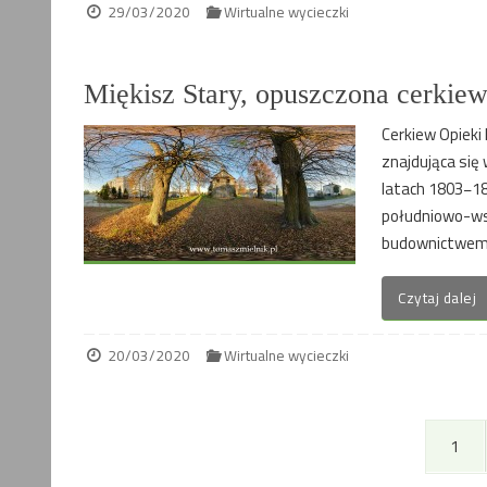
29/03/2020
Wirtualne wycieczki
Miękisz Stary, opuszczona cerkie
Cerkiew Opieki 
znajdująca się
latach 1803−18
południowo-ws
budownictwem s
Czytaj dalej
20/03/2020
Wirtualne wycieczki
1