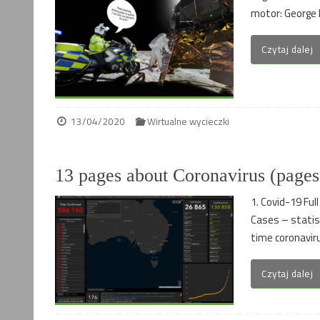
motor: George 
Czytaj dalej
13/04/2020
Wirtualne wycieczki
13 pages about Coronavirus (pag
1. Covid-19 Full
Cases – statist
time coronaviru
Czytaj dalej