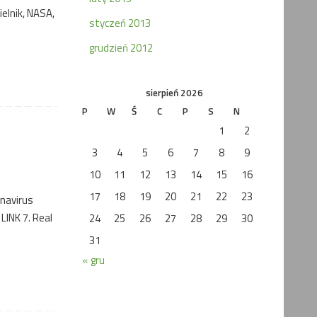
elnik, NASA,
styczeń 2013
grudzień 2012
sierpień 2026
P
W
Ś
C
P
S
N
1
2
3
4
5
6
7
8
9
10
11
12
13
14
15
16
17
18
19
20
21
22
23
ronavirus
LINK 7. Real
24
25
26
27
28
29
30
31
« gru