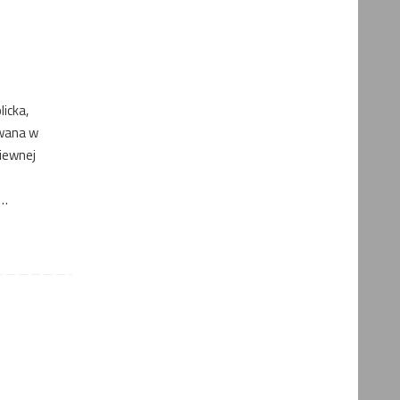
icka,
owana w
kiewnej
 …