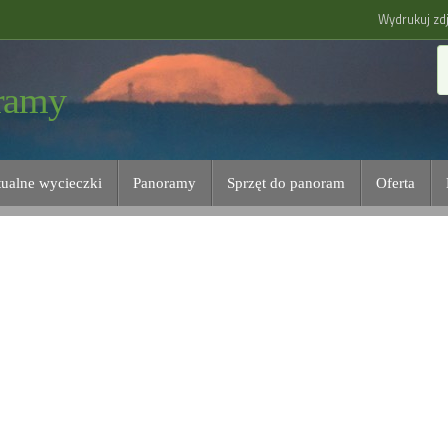
Wydrukuj zdj
ramy
tualne wycieczki
Panoramy
Sprzęt do panoram
Oferta