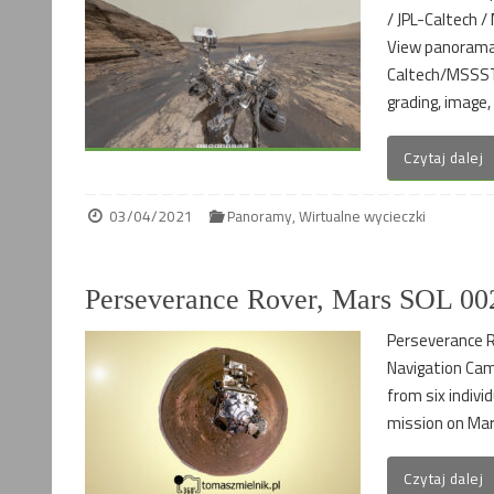
/ JPL-Caltech 
View panorama 
Caltech/MSSSTo
grading, image, 
Czytaj dalej
03/04/2021
Panoramy
,
Wirtualne wycieczki
Perseverance Rover, Mars SOL 002
Perseverance R
Navigation Cam
from six indivi
mission on Mars
Czytaj dalej