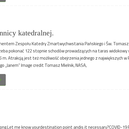
nicy katedralnej.
ementem Zespołu Katedry Zmartwychwstania Pańskiego i Św. Tomasz
zeba pokonać 122 stopnie schodów prowadzących na taras widokowy 
5 m. Atrakcją jest też możliwość obejrzenia jednego z największych w 
o „Janem” Image credit Tomasz Mielnik, NASA,
ong.Let me know yourdestination point andis it necessary?COVID-19