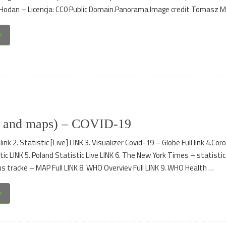
Hodan – Licencja: CC0 Public Domain.Panorama.Image credit Tomasz Mi
es and maps) – COVID-19
 link 2. Statistic [Live] LINK 3. Visualizer Covid-19 – Globe Full link 4.Co
ic LINK 5. Poland Statistic Live LINK 6. The New York Times – statistic 
s tracke – MAP Full LINK 8. WHO Overviev Full LINK 9. WHO Health …