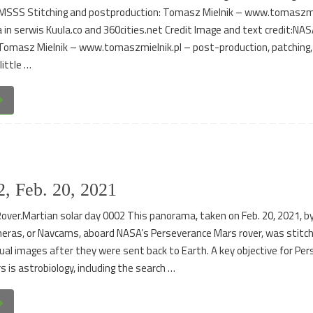
/ MSSS Stitching and postproduction: Tomasz Mielnik – www.tomaszmi
in serwis Kuula.co and 360cities.net Credit Image and text credit:NAS
masz Mielnik – www.tomaszmielnik.pl – post-production, patching, 
little …
, Feb. 20, 2021
over.Martian solar day 0002 This panorama, taken on Feb. 20, 2021, b
eras, or Navcams, aboard NASA’s Perseverance Mars rover, was stitc
dual images after they were sent back to Earth. A key objective for Pe
 is astrobiology, including the search …