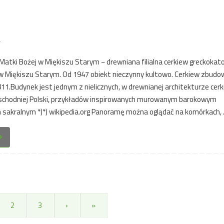
w
Matki Bożej w Miękiszu Starym − drewniana filialna cerkiew greckokatol
 w Miękiszu Starym. Od 1947 obiekt nieczynny kultowo. Cerkiew zbud
11.Budynek jest jednym z nielicznych, w drewnianej architekturze cer
chodniej Polski, przykładów inspirowanych murowanym barokowym
akralnym *)*) wikipedia.org Panoramę można oglądać na komórkach,
2
3
›
»