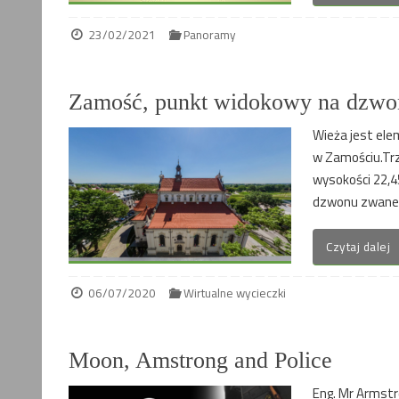
23/02/2021
Panoramy
Zamość, punkt widokowy na dzwon
Wieża jest el
w Zamościu.Tr
wysokości 22,4
dzwonu zwaneg
Czytaj dalej
06/07/2020
Wirtualne wycieczki
Moon, Amstrong and Police
Eng. Mr Armstr