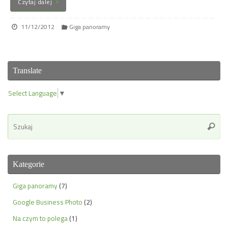
Czytaj dalej
11/12/2012
Giga panoramy
Translate
Select Language
▼
Se
Szuka
for
Kategorie
Giga panoramy
(7)
Google Business Photo
(2)
Na czym to polega
(1)