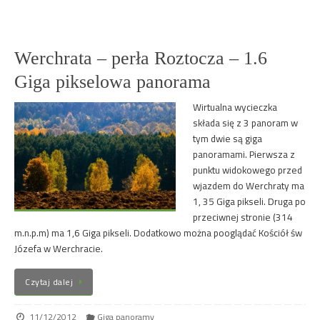
Werchrata – perła Roztocza – 1.6
Giga pikselowa panorama
Wirtualna wycieczka
składa się z 3 panoram w
tym dwie są giga
panoramami. Pierwsza z
punktu widokowego przed
wjazdem do Werchraty ma
1, 35 Giga pikseli. Druga po
przeciwnej stronie (314
m.n.p.m) ma 1,6 Giga pikseli. Dodatkowo można pooglądać Kościół św
Józefa w Werchracie.
Czytaj dalej
11/12/2012
Giga panoramy