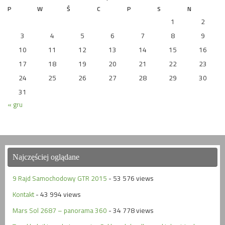
P
W
Ś
C
P
S
N
1
2
3
4
5
6
7
8
9
10
11
12
13
14
15
16
17
18
19
20
21
22
23
24
25
26
27
28
29
30
31
« gru
Najczęściej oglądane
9 Rajd Samochodowy GTR 2015
- 53 576 views
Kontakt
- 43 994 views
Mars Sol 2687 – panorama 360
- 34 778 views