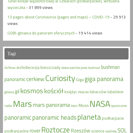
Tunel kolejki wąskotorowej w Szklarach (podkarpackie), wirtualna
wycieczka
- 31 899 views
13 pages about Coronavirus (pages and maps) – COVID-19
- 29 913
views
GOBI-głowica do panoram sferycznych
- 19 414 views
Tagi
bushman
archidiecezja
bieszczady
AirShow
bieszczadzkie piwo
bushman
Curiosity
giga panorama
cerkiew
panoramic
Giga
kosmos
kościół
jpl
księżyc
lubaczów
lubelskie
głowica
Kłodzko
Mars
NASA
mars panorama
Moon
Lwów
mecz
opuszczone
planeta
panoramic
panoramic heads
podkarpacie
Roztocze
SOL
rover
Rzeszów
podkarpackie
science
siedliska