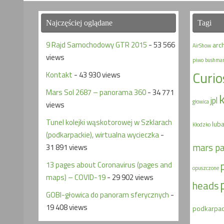
Najczęściej oglądane
Tagi
9 Rajd Samochodowy GTR 2015
- 53 566
arc
AirShow
views
piwo
bushma
Curio
Kontakt
- 43 930 views
Mars Sol 2687 – panorama 360
- 34 771
jpl
głowica
views
Tunel kolejki wąskotorowej w Szklarach
lub
Kłodzko
(podkarpackie), wirtualna wycieczka
-
mars p
31 891 views
13 pages about Coronavirus (pages and
opuszczone
maps) – COVID-19
- 29 902 views
heads
GOBI-głowica do panoram sferycznych
-
19 408 views
podkarpac