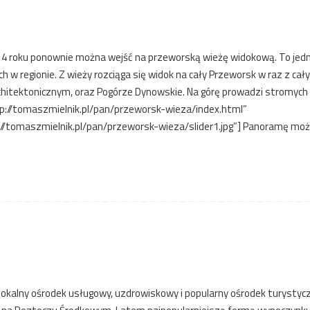
4 roku ponownie można wejść na przeworską wieżę widokową. To jedn
h w regionie. Z wieży rozciąga się widok na cały Przeworsk w raz z ca
itektonicznym, oraz Pogórze Dynowskie. Na górę prowadzi stromych 
tp://tomaszmielnik.pl/pan/przeworsk-wieza/index.html”
//tomaszmielnik.pl/pan/przeworsk-wieza/slider1.jpg”] Panoramę moż
lokalny ośrodek usługowy, uzdrowiskowy i popularny ośrodek turystyc