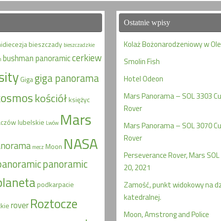
Ostatnie wpisy
Kolaż Bożonarodzeniowy w Ol
hidiecezja
bieszczady
bieszczadzkie
cerkiew
bushman panoramic
n
Smolin Fish
sity
giga panorama
Hotel Odeon
Giga
kosmos
kościół
Mars Panorama – SOL 3303 Cur
księżyc
Rover
Mars
aczów
lubelskie
Lwów
Mars Panorama – SOL 3070 Cur
Rover
NASA
anorama
Moon
mecz
Perseverance Rover, Mars SOL 
panoramic
panoramic
20, 2021
planeta
podkarpacie
Zamość, punkt widokowy na d
katedralnej.
Roztocze
rover
kie
Moon, Amstrong and Police