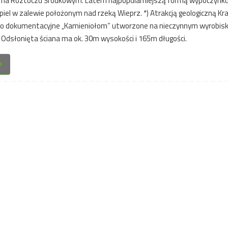
na Roztoczu Środkowym. Latem najpopularniejszą formą wypoczynku
ąpiel w zalewie położonym nad rzeką Wieprz. *) Atrakcją geologiczną K
ko dokumentacyjne „Kamieniołom” utworzone na nieczynnym wyrobis
 Odsłonięta ściana ma ok. 30m wysokości i 165m długości.