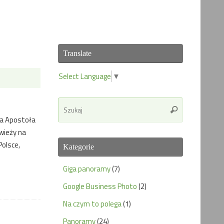
Translate
Select Language
▼
Search
Szukaj
for:
a Apostoła
wieży na
Polsce,
Kategorie
Giga panoramy
(7)
Google Business Photo
(2)
Na czym to polega
(1)
Panoramy
(24)