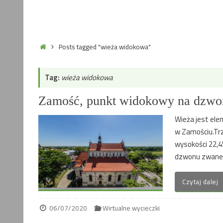
Home
Posts tagged "wieża widokowa"
Tag:
wieża widokowa
Zamość, punkt widokowy na dzwon
Wieża jest el
w Zamościu.Tr
wysokości 22,4
dzwonu zwaneg
Czytaj dalej
06/07/2020
Wirtualne wycieczki