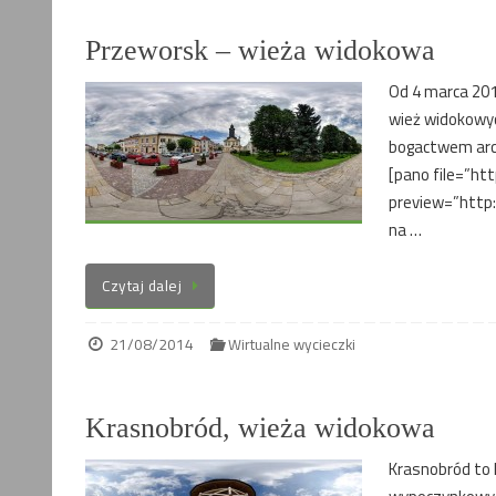
Przeworsk – wieża widokowa
Od 4 marca 201
wież widokowyc
bogactwem arch
[pano file=”ht
preview=”http:
na …
Czytaj dalej
21/08/2014
Wirtualne wycieczki
Krasnobród, wieża widokowa
Krasnobród to 