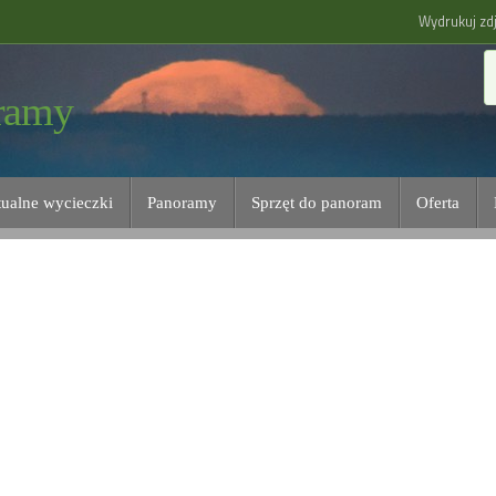
Wydrukuj zdj
ramy
tualne wycieczki
Panoramy
Sprzęt do panoram
Oferta