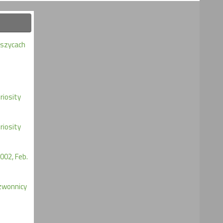
eszycach
iosity
iosity
002, Feb.
zwonnicy