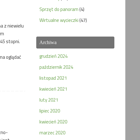
Sprzęt do panoram
(4)
Wirtualne wycieczki
(47)
a z niewielu
łym
45 stopni.
Archiwa
grudzień 2024
na oglądać
październik 2024
listopad 2021
kwiecień 2021
luty 2021
lipiec 2020
kwiecień 2020
zno-
marzec 2020