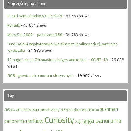
Najczęściej oglądane
9 Rajd Samochodowy GTR 2015
- 53 563 views
Kontakt
- 43 894 views
Mars Sol 2687 – panorama 360
- 34 763 views
Tunel kolejki wąskotorowej w Szklarach (podkarpackie), wirtualna
wycieczka
- 31 885 views
13 pages about Coronavirus (pages and maps) – COVID-19
- 29 898
views
GOBI-głowica do panoram sferycznych
- 19 407 views
Tagi
bushman
archidiecezja
bieszczady
AirShow
bieszczadzkie piwo
bushman
Curiosity
giga panorama
cerkiew
panoramic
Giga