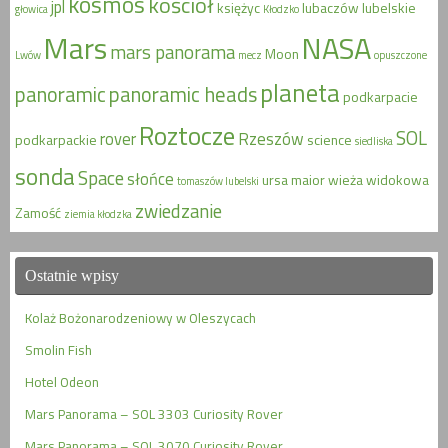
kosmos
kościół
jpl
księżyc
lubaczów
lubelskie
głowica
Kłodzko
Mars
NASA
mars panorama
Moon
Lwów
mecz
opuszczone
planeta
panoramic
panoramic heads
podkarpacie
Roztocze
SOL
rover
Rzeszów
podkarpackie
science
siedliska
sonda
Space
słońce
ursa maior
wieża widokowa
tomaszów lubelski
zwiedzanie
Zamość
ziemia kłodzka
Ostatnie wpisy
Kolaż Bożonarodzeniowy w Oleszycach
Smolin Fish
Hotel Odeon
Mars Panorama – SOL 3303 Curiosity Rover
Mars Panorama – SOL 3070 Curiosity Rover