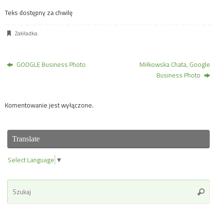
Teks dostępny za chwilę
Zakładka
.
GOOGLE Business Photo
Miłkowska Chata, Google
Business Photo
Komentowanie jest wyłączone.
Translate
Select Language
▼
Se
Szuka
for