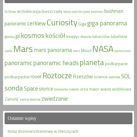
bushman
archidiecezja
bieszczady
AirShow
bieszczadzkie piwo
bushman
Curiosity
giga panorama
cerkiew
panoramic
Giga
kosmos
kościół
jpl
księżyc
lubaczów
lubelskie
głowica
Kłodzko
Mars
NASA
mars panorama
Moon
Lwów
mecz
opuszczone
planeta
panoramic
panoramic heads
podkarpacie
Roztocze
SOL
rover
Rzeszów
podkarpackie
science
siedliska
sonda
Space
słońce
ursa maior
wieża widokowa
tomaszów lubelski
zwiedzanie
Zamość
ziemia kłodzka
Ostatnie wpisy
Kolaż Bożonarodzeniowy w Oleszycach