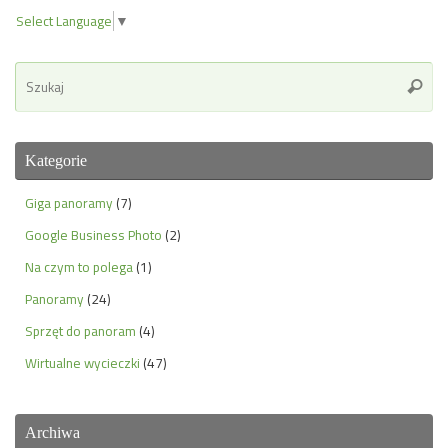
Select Language
▼
Se
Szuka
for
Kategorie
Giga panoramy
(7)
Google Business Photo
(2)
Na czym to polega
(1)
Panoramy
(24)
Sprzęt do panoram
(4)
Wirtualne wycieczki
(47)
Archiwa