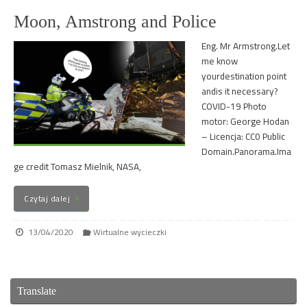
Moon, Amstrong and Police
Eng. Mr Armstrong.Let
me know
yourdestination point
andis it necessary?
COVID-19 Photo
motor: George Hodan
– Licencja: CC0 Public
Domain.Panorama.Ima
ge credit Tomasz Mielnik, NASA,
Czytaj dalej
13/04/2020
Wirtualne wycieczki
Translate