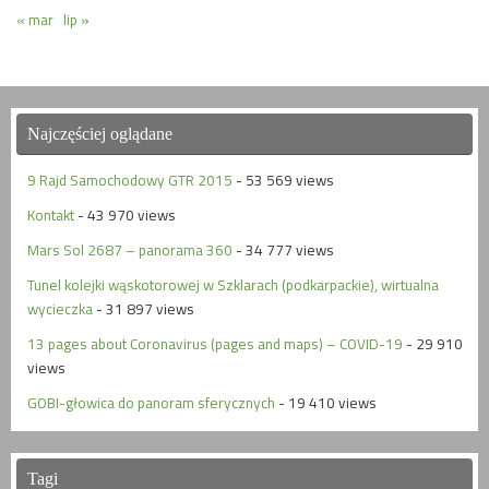
« mar
lip »
Najczęściej oglądane
9 Rajd Samochodowy GTR 2015
- 53 569 views
Kontakt
- 43 970 views
Mars Sol 2687 – panorama 360
- 34 777 views
Tunel kolejki wąskotorowej w Szklarach (podkarpackie), wirtualna
wycieczka
- 31 897 views
13 pages about Coronavirus (pages and maps) – COVID-19
- 29 910
views
GOBI-głowica do panoram sferycznych
- 19 410 views
Tagi