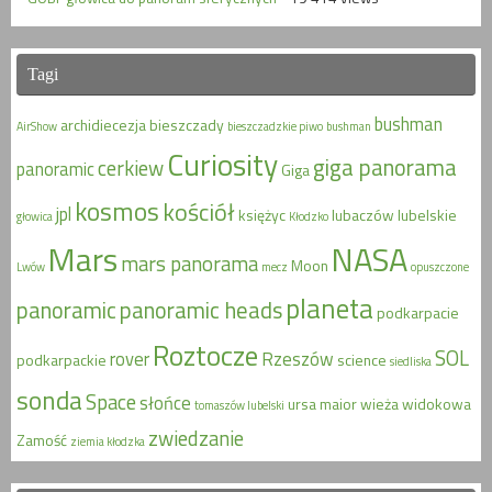
Tagi
bushman
archidiecezja
bieszczady
AirShow
bieszczadzkie piwo
bushman
Curiosity
giga panorama
cerkiew
panoramic
Giga
kosmos
kościół
jpl
księżyc
lubaczów
lubelskie
głowica
Kłodzko
Mars
NASA
mars panorama
Moon
Lwów
mecz
opuszczone
planeta
panoramic
panoramic heads
podkarpacie
Roztocze
SOL
rover
Rzeszów
podkarpackie
science
siedliska
sonda
Space
słońce
ursa maior
wieża widokowa
tomaszów lubelski
zwiedzanie
Zamość
ziemia kłodzka