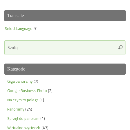
Translate
Select Language
▼
Se
Szuka
for
Kategorie
Giga panoramy
(7)
Google Business Photo
(2)
Na czym to polega
(1)
Panoramy
(24)
Sprzęt do panoram
(4)
Wirtualne wycieczki
(47)