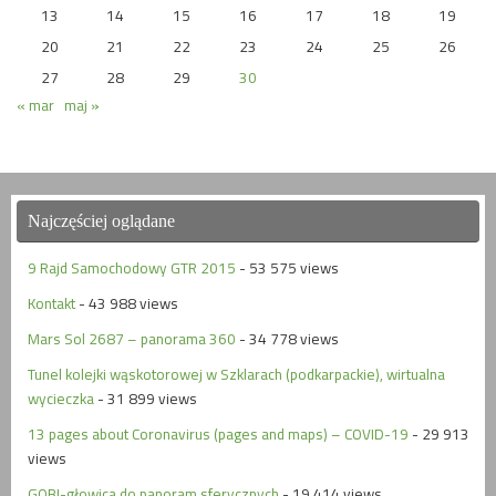
13
14
15
16
17
18
19
20
21
22
23
24
25
26
27
28
29
30
« mar
maj »
Najczęściej oglądane
9 Rajd Samochodowy GTR 2015
- 53 575 views
Kontakt
- 43 988 views
Mars Sol 2687 – panorama 360
- 34 778 views
Tunel kolejki wąskotorowej w Szklarach (podkarpackie), wirtualna
wycieczka
- 31 899 views
13 pages about Coronavirus (pages and maps) – COVID-19
- 29 913
views
GOBI-głowica do panoram sferycznych
- 19 414 views