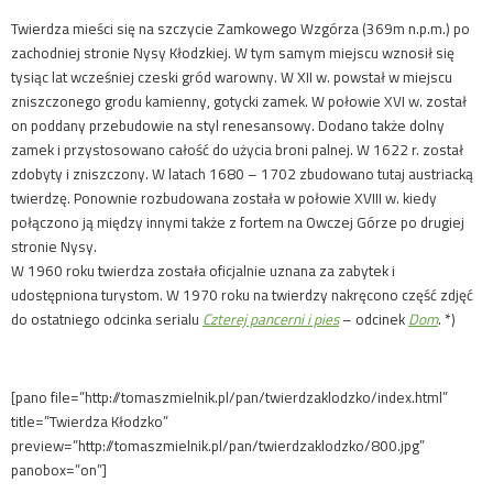
Twierdza mieści się na szczycie Zamkowego Wzgórza (369m n.p.m.) po
zachodniej stronie Nysy Kłodzkiej. W tym samym miejscu wznosił się
tysiąc lat wcześniej czeski gród warowny. W XII w. powstał w miejscu
zniszczonego grodu kamienny, gotycki zamek. W połowie XVI w. został
on poddany przebudowie na styl renesansowy. Dodano także dolny
zamek i przystosowano całość do użycia broni palnej. W 1622 r. został
zdobyty i zniszczony. W latach 1680 – 1702 zbudowano tutaj austriacką
twierdzę. Ponownie rozbudowana została w połowie XVIII w. kiedy
połączono ją między innymi także z fortem na Owczej Górze po drugiej
stronie Nysy.
W 1960 roku twierdza została oficjalnie uznana za zabytek i
udostępniona turystom. W 1970 roku na twierdzy nakręcono część zdjęć
do ostatniego odcinka serialu
Czterej pancerni i pies
– odcinek
Dom
. *)
[pano file=”http://tomaszmielnik.pl/pan/twierdzaklodzko/index.html”
title=”Twierdza Kłodzko”
preview=”http://tomaszmielnik.pl/pan/twierdzaklodzko/800.jpg”
panobox=”on”]