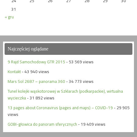
24
25
26
27
28
29
30
31
« gru
Najczęściej oglądane
9 Rajd Samochodowy GTR 2015
- 53 569 views
Kontakt
- 43 940 views
Mars Sol 2687 – panorama 360
- 34 773 views
Tunel kolejki wąskotorowej w Szklarach (podkarpackie), wirtualna
wycieczka
- 31 892 views
13 pages about Coronavirus (pages and maps) – COVID-19
- 29 905
views
GOBI-głowica do panoram sferycznych
- 19 409 views