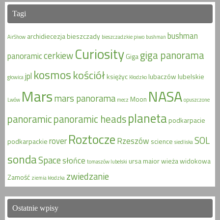
Tagi
bushman
archidiecezja
bieszczady
AirShow
bieszczadzkie piwo
bushman
Curiosity
giga panorama
cerkiew
panoramic
Giga
kosmos
kościół
jpl
księżyc
lubaczów
lubelskie
głowica
Kłodzko
Mars
NASA
mars panorama
Moon
Lwów
mecz
opuszczone
planeta
panoramic
panoramic heads
podkarpacie
Roztocze
SOL
rover
Rzeszów
podkarpackie
science
siedliska
sonda
Space
słońce
ursa maior
wieża widokowa
tomaszów lubelski
zwiedzanie
Zamość
ziemia kłodzka
Ostatnie wpisy