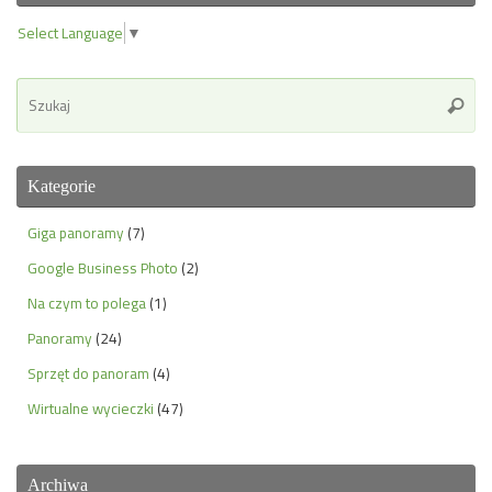
Select Language
▼
Se
Szuka
for
Kategorie
Giga panoramy
(7)
Google Business Photo
(2)
Na czym to polega
(1)
Panoramy
(24)
Sprzęt do panoram
(4)
Wirtualne wycieczki
(47)
Archiwa