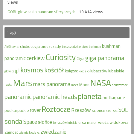
views
GOBI-głowica do panoram sferycznych
- 19 414 views
Tagi
bushman
archidiecezja
bieszczady
AirShow
bieszczadzkie piwo
bushman
Curiosity
giga panorama
cerkiew
panoramic
Giga
kosmos
kościół
jpl
księżyc
lubaczów
lubelskie
głowica
Kłodzko
Mars
NASA
mars panorama
Moon
Lwów
mecz
opuszczone
planeta
panoramic
panoramic heads
podkarpacie
Roztocze
SOL
rover
Rzeszów
podkarpackie
science
siedliska
sonda
Space
słońce
ursa maior
wieża widokowa
tomaszów lubelski
zwiedzanie
Zamość
ziemia kłodzka