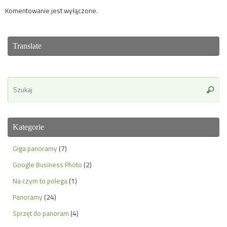
Komentowanie jest wyłączone.
Translate
Se
Szuka
for
Kategorie
Giga panoramy
(7)
Google Business Photo
(2)
Na czym to polega
(1)
Panoramy
(24)
Sprzęt do panoram
(4)