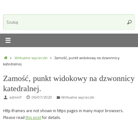
S
Szuka
fo
Home
Wirtualne wycieczki
Zamość, punkt widokowy na dzwonnicy
katedralnej.
Zamość, punkt widokowy na dzwonnicy
katedralnej.
adminT
06/07/2020
Wirtualne wycieczki
Http iframes are not shown in https pages in many major browsers.
Please read
this post
for details.