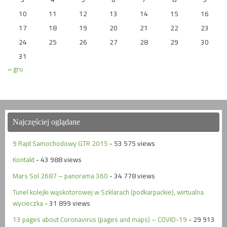
10
11
12
13
14
15
16
17
18
19
20
21
22
23
24
25
26
27
28
29
30
31
« gru
Najczęściej oglądane
9 Rajd Samochodowy GTR 2015
- 53 575 views
Kontakt
- 43 988 views
Mars Sol 2687 – panorama 360
- 34 778 views
Tunel kolejki wąskotorowej w Szklarach (podkarpackie), wirtualna
wycieczka
- 31 899 views
13 pages about Coronavirus (pages and maps) – COVID-19
- 29 913