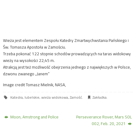
Wieża jest elementem Zespołu Katedry Zmartwychwstania Pańskiego i
Św. Tomasza Apostoła w Zamościu.
Trzeba pokonać 122 stopnie schodów prowadzących na taras widokowy
wieży na wysokości 22,45 m.
Atrakcją jest też możliwość obejrzenia jednego z największych w Polsce,
dzwonu zwanego „Janem”
Image credit Tomasz Mielnik, NASA,
Katedra
,
lubelskie
,
wieża widokowa
,
Zamość
.
Zakładka
.
Moon, Amstrong and Police
Perseverance Rover, Mars SOL
002, Feb. 20, 2021