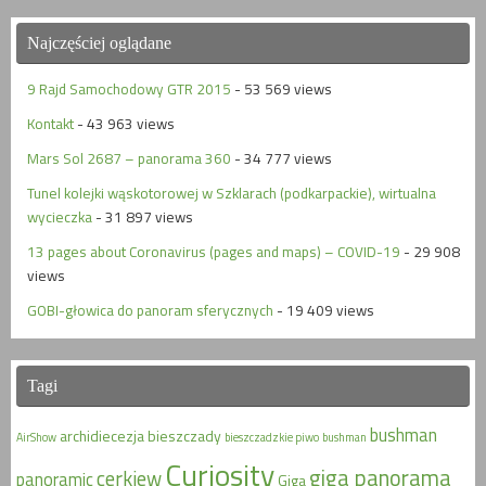
Najczęściej oglądane
9 Rajd Samochodowy GTR 2015
- 53 569 views
Kontakt
- 43 963 views
Mars Sol 2687 – panorama 360
- 34 777 views
Tunel kolejki wąskotorowej w Szklarach (podkarpackie), wirtualna
wycieczka
- 31 897 views
13 pages about Coronavirus (pages and maps) – COVID-19
- 29 908
views
GOBI-głowica do panoram sferycznych
- 19 409 views
Tagi
bushman
archidiecezja
bieszczady
AirShow
bieszczadzkie piwo
bushman
Curiosity
giga panorama
cerkiew
panoramic
Giga