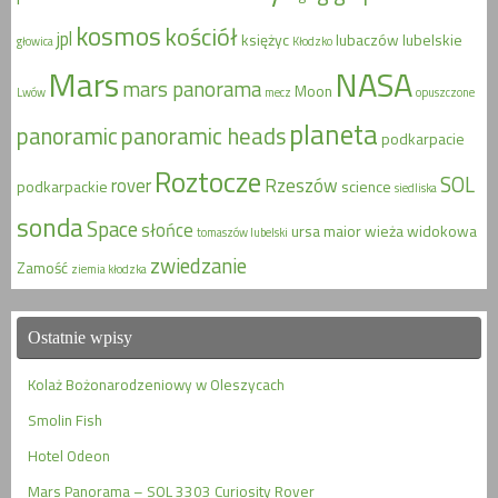
kosmos
kościół
jpl
księżyc
lubaczów
lubelskie
głowica
Kłodzko
Mars
NASA
mars panorama
Moon
Lwów
mecz
opuszczone
planeta
panoramic
panoramic heads
podkarpacie
Roztocze
SOL
rover
Rzeszów
podkarpackie
science
siedliska
sonda
Space
słońce
ursa maior
wieża widokowa
tomaszów lubelski
zwiedzanie
Zamość
ziemia kłodzka
Ostatnie wpisy
Kolaż Bożonarodzeniowy w Oleszycach
Smolin Fish
Hotel Odeon
Mars Panorama – SOL 3303 Curiosity Rover