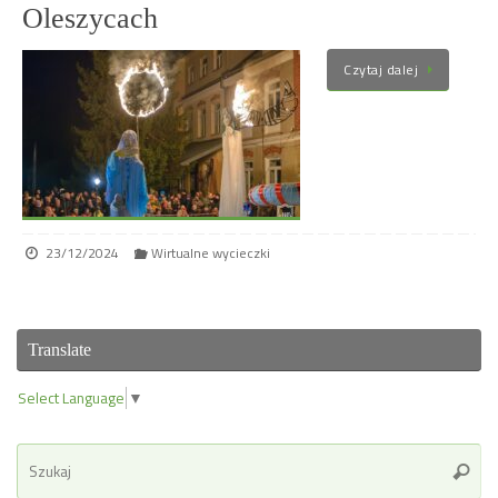
Oleszycach
Czytaj dalej
23/12/2024
Wirtualne wycieczki
Translate
Select Language
▼
Se
Szuka
for