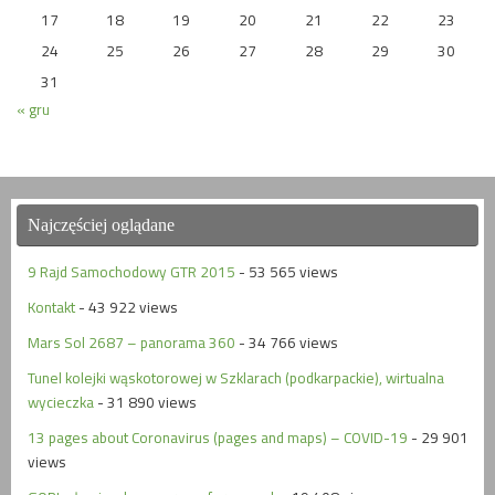
17
18
19
20
21
22
23
24
25
26
27
28
29
30
31
« gru
Najczęściej oglądane
9 Rajd Samochodowy GTR 2015
- 53 565 views
Kontakt
- 43 922 views
Mars Sol 2687 – panorama 360
- 34 766 views
Tunel kolejki wąskotorowej w Szklarach (podkarpackie), wirtualna
wycieczka
- 31 890 views
13 pages about Coronavirus (pages and maps) – COVID-19
- 29 901
views