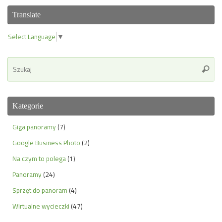
Translate
Select Language
▼
Se
Szuka
for
Kategorie
Giga panoramy
(7)
Google Business Photo
(2)
Na czym to polega
(1)
Panoramy
(24)
Sprzęt do panoram
(4)
Wirtualne wycieczki
(47)