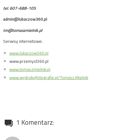
tel. 607-688-105
admin@lubaczow360.pl
tm@tomaszmielnik.pl
Serwisy internetowe:
www.lubaczow360.pl
www.przemysl360.pl
www.tomaszmielnik.pl
www.wydrukujfotografie.pl/Tomasz.Mielnik
1 Komentarz: