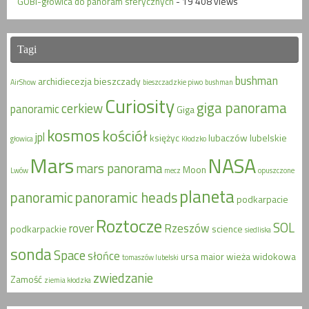
GOBI-głowica do panoram sferycznych
- 19 408 views
Tagi
bushman
archidiecezja
bieszczady
AirShow
bieszczadzkie piwo
bushman
Curiosity
giga panorama
cerkiew
panoramic
Giga
kosmos
kościół
jpl
księżyc
lubaczów
lubelskie
głowica
Kłodzko
Mars
NASA
mars panorama
Moon
Lwów
mecz
opuszczone
planeta
panoramic
panoramic heads
podkarpacie
Roztocze
SOL
rover
Rzeszów
podkarpackie
science
siedliska
sonda
Space
słońce
ursa maior
wieża widokowa
tomaszów lubelski
zwiedzanie
Zamość
ziemia kłodzka