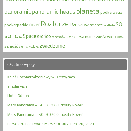
planeta
panoramic
panoramic heads
podkarpacie
Roztocze
SOL
rover
Rzeszów
podkarpackie
science
siedliska
sonda
Space
słońce
ursa maior
wieża widokowa
tomaszów lubelski
zwiedzanie
Zamość
ziemia kłodzka
Ostatnie wpisy
Kolaż Bożonarodzeniowy w Oleszycach
Smolin Fish
Hotel Odeon
Mars Panorama – SOL 3303 Curiosity Rover
Mars Panorama – SOL 3070 Curiosity Rover
Perseverance Rover, Mars SOL 002, Feb. 20, 2021