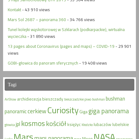
Kontakt
- 43 910 views
Mars Sol 2687 – panorama 360
- 34 766 views
Tunel kolejki wąskotorowej w Szklarach (podkarpackie), wirtualna
wycieczka
- 31 890 views
13 pages about Coronavirus (pages and maps) – COVID-19
- 29 901
views
GOBI-głowica do panoram sferycznych
- 19 408 views
Tagi
bushman
archidiecezja
bieszczady
AirShow
bieszczadzkie piwo
bushman
Curiosity
giga panorama
cerkiew
panoramic
Giga
kosmos
kościół
jpl
księżyc
lubaczów
lubelskie
głowica
Kłodzko
Mars
NASA
mars panorama
Moon
Lwów
mecz
opuszczone