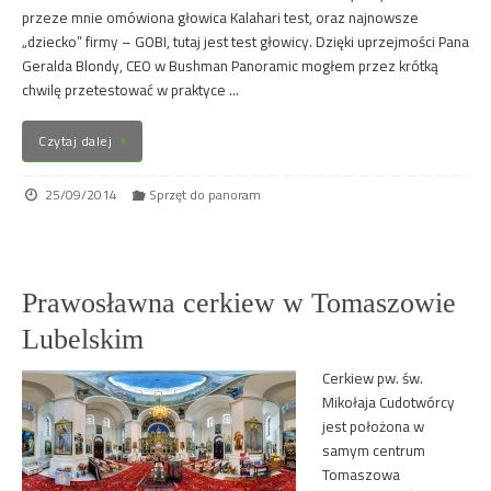
przeze mnie omówiona głowica Kalahari test, oraz najnowsze
„dziecko” firmy – GOBI, tutaj jest test głowicy. Dzięki uprzejmości Pana
Geralda Blondy, CEO w Bushman Panoramic mogłem przez krótką
chwilę przetestować w praktyce …
Czytaj dalej
25/09/2014
Sprzęt do panoram
Prawosławna cerkiew w Tomaszowie
Lubelskim
Cerkiew pw. św.
Mikołaja Cudotwórcy
jest położona w
samym centrum
Tomaszowa