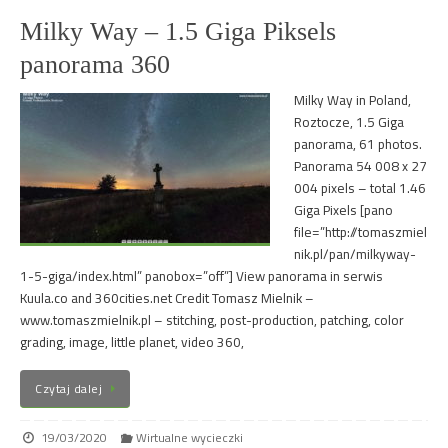
Milky Way – 1.5 Giga Piksels
panorama 360
Milky Way in Poland,
Roztocze, 1.5 Giga
panorama, 61 photos.
Panorama 54 008 x 27
004 pixels – total 1.46
Giga Pixels [pano
file=”http://tomaszmiel
nik.pl/pan/milkyway-
1-5-giga/index.html” panobox=”off”] View panorama in serwis
Kuula.co and 360cities.net Credit Tomasz Mielnik –
www.tomaszmielnik.pl – stitching, post-production, patching, color
grading, image, little planet, video 360,
Czytaj dalej
19/03/2020
Wirtualne wycieczki