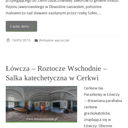
przylegającego do Ziemi Lubaczowskiej. Jaworów to główne miasto
Rejonu Jaworowskiego w Obwodzie Lwowskim, położone
malowniczo nad stawami zasilanymi przez rzekę Szkło, …
Czytaj dalej
16/05/2015
Wirtualne wycieczki
Łówcza – Roztocze Wschodnie –
Salka katechetyczna w Cerkwi
Cerkiew św.
Paraskewy w Łówczy
– drewniana parafialna
cerkiew
greckokatolicka,
znajdująca się w
Łówczy. Obecnie