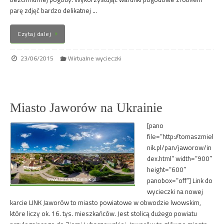
parę zdjęć bardzo delikatnej …
Czytaj dalej
23/06/2015
Wirtualne wycieczki
Miasto Jaworów na Ukrainie
[pano
file=”http://tomaszmiel
nik.pl/pan/jaworow/in
dex.html” width=”900″
height=”600″
panobox=”off”] Link do
wycieczki na nowej
karcie LINK Jaworów to miasto powiatowe w obwodzie lwowskim,
które liczy ok. 16. tys. mieszkańców. Jest stolicą dużego powiatu