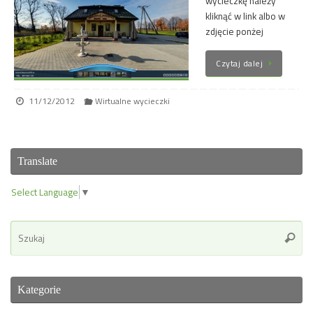
wycieczkę należy
kliknąć w link albo w
zdjęcie ponżej
Czytaj dalej
11/12/2012
Wirtualne wycieczki
Translate
Select Language
▼
Se
Szuka
for
Kategorie