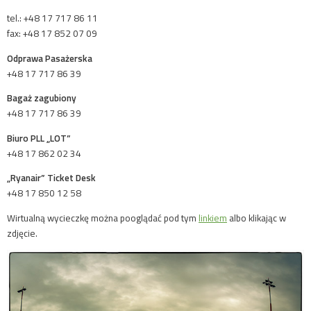
tel.: +48 17 717 86 11
fax: +48 17 852 07 09
Odprawa Pasażerska
+48 17 717 86 39
Bagaż zagubiony
+48 17 717 86 39
Biuro PLL „LOT”
+48 17 862 02 34
„Ryanair” Ticket Desk
+48 17 850 12 58
Wirtualną wycieczkę można pooglądać pod tym
linkiem
albo klikając w
zdjęcie.