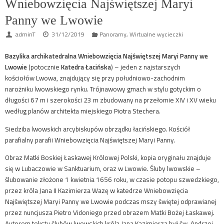
Wniebowzięcia Najświętszej Maryi
Panny we Lwowie
adminT
31/12/2019
Panoramy
,
Wirtualne wycieczki
Bazylika archikatedralna Wniebowzięcia Najświętszej Maryi Panny we
Lwowie
(potocznie
Katedra Łacińska
) – jeden z najstarszych
kościołów Lwowa, znajdujący się przy południowo-zachodnim
narożniku lwowskiego rynku. Trójnawowy gmach w stylu gotyckim o
długości 67 m i szerokości 23 m zbudowany na przełomie XIV i XV wieku
według planów architekta miejskiego Piotra Stechera.
Siedziba lwowskich arcybiskupów obrządku łacińskiego. Kościół
parafialny parafii Wniebowzięcia Najświętszej Maryi Panny.
Obraz Matki Boskiej Łaskawej Królowej Polski, kopia oryginału znajduje
się w Lubaczowie w Sanktuarium, oraz w Lwowie. Śluby lwowskie –
ślubowanie złożone 1 kwietnia 1656 roku, w czasie potopu szwedzkiego,
przez króla Jana II Kazimierza Wazę w katedrze Wniebowzięcia
Najświętszej Maryi Panny we Lwowie podczas mszy świętej odprawianej
przez nuncjusza Pietro Vidoniego przed obrazem Matki Bożej Łaskawej.
Autorem tekstu ślubów lwowskich króla Jana Kazimierza był św. Andrzej