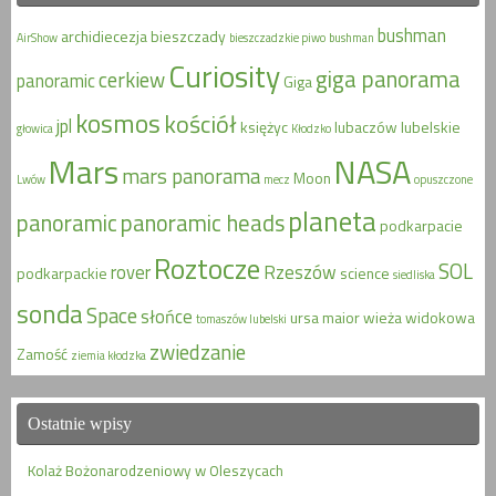
bushman
archidiecezja
bieszczady
AirShow
bieszczadzkie piwo
bushman
Curiosity
giga panorama
cerkiew
panoramic
Giga
kosmos
kościół
jpl
księżyc
lubaczów
lubelskie
głowica
Kłodzko
Mars
NASA
mars panorama
Moon
Lwów
mecz
opuszczone
planeta
panoramic
panoramic heads
podkarpacie
Roztocze
SOL
rover
Rzeszów
podkarpackie
science
siedliska
sonda
Space
słońce
ursa maior
wieża widokowa
tomaszów lubelski
zwiedzanie
Zamość
ziemia kłodzka
Ostatnie wpisy
Kolaż Bożonarodzeniowy w Oleszycach