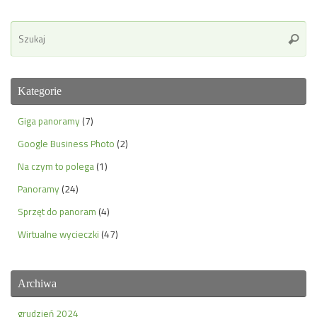
Se
Szuka
for
Kategorie
Giga panoramy
(7)
Google Business Photo
(2)
Na czym to polega
(1)
Panoramy
(24)
Sprzęt do panoram
(4)
Wirtualne wycieczki
(47)
Archiwa
grudzień 2024