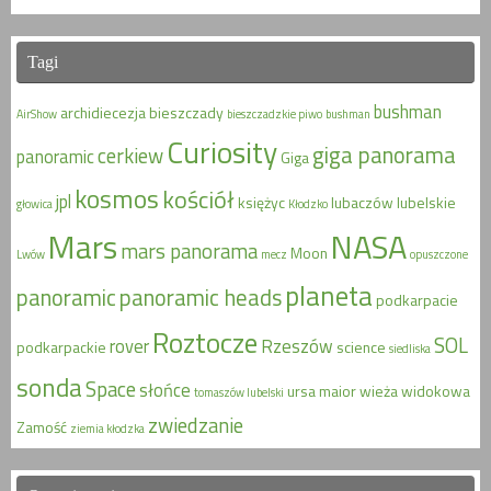
Tagi
bushman
archidiecezja
bieszczady
AirShow
bieszczadzkie piwo
bushman
Curiosity
giga panorama
cerkiew
panoramic
Giga
kosmos
kościół
jpl
księżyc
lubaczów
lubelskie
głowica
Kłodzko
Mars
NASA
mars panorama
Moon
Lwów
mecz
opuszczone
planeta
panoramic
panoramic heads
podkarpacie
Roztocze
SOL
rover
Rzeszów
podkarpackie
science
siedliska
sonda
Space
słońce
ursa maior
wieża widokowa
tomaszów lubelski
zwiedzanie
Zamość
ziemia kłodzka