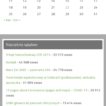
11
12
13
14
15
16
17
18
19
20
21
22
23
24
25
26
27
28
29
30
31
« kwi
cze »
Najczęściej oglądane
9 Rajd Samochodowy GTR 2015
- 53 575 views
Kontakt
- 43 988 views
Mars Sol 2687 – panorama 360
- 34 778 views
Tunel kolejki wąskotorowej w Szklarach (podkarpackie), wirtualna
wycieczka
- 31 899 views
13 pages about Coronavirus (pages and maps) – COVID-19
- 29 912
views
GOBI-głowica do panoram sferycznych
- 19 414 views