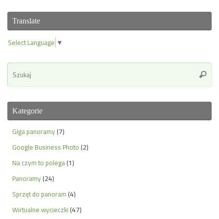
Translate
Select Language
▼
Se
Szuka
for
Kategorie
Giga panoramy
(7)
Google Business Photo
(2)
Na czym to polega
(1)
Panoramy
(24)
Sprzęt do panoram
(4)
Wirtualne wycieczki
(47)