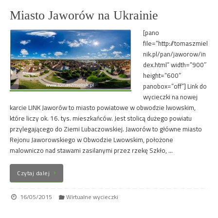
Miasto Jaworów na Ukrainie
[pano
file=”http://tomaszmiel
nik.pl/pan/jaworow/in
dex.html” width=”900″
height=”600″
panobox=”off”] Link do
wycieczki na nowej
karcie LINK Jaworów to miasto powiatowe w obwodzie lwowskim,
które liczy ok. 16. tys. mieszkańców. Jest stolicą dużego powiatu
przylegającego do Ziemi Lubaczowskiej. Jaworów to główne miasto
Rejonu Jaworowskiego w Obwodzie Lwowskim, położone
malowniczo nad stawami zasilanymi przez rzekę Szkło, …
Czytaj dalej
16/05/2015
Wirtualne wycieczki