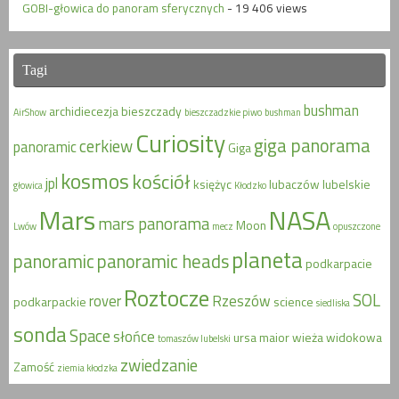
GOBI-głowica do panoram sferycznych
- 19 406 views
Tagi
bushman
archidiecezja
bieszczady
AirShow
bieszczadzkie piwo
bushman
Curiosity
giga panorama
cerkiew
panoramic
Giga
kosmos
kościół
jpl
księżyc
lubaczów
lubelskie
głowica
Kłodzko
Mars
NASA
mars panorama
Moon
Lwów
mecz
opuszczone
planeta
panoramic
panoramic heads
podkarpacie
Roztocze
SOL
rover
Rzeszów
podkarpackie
science
siedliska
sonda
Space
słońce
ursa maior
wieża widokowa
tomaszów lubelski
zwiedzanie
Zamość
ziemia kłodzka