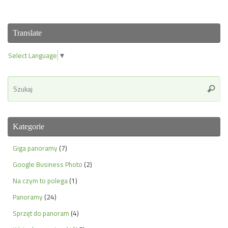
Translate
Select Language
▼
Se
Szuka
for
Kategorie
Giga panoramy
(7)
Google Business Photo
(2)
Na czym to polega
(1)
Panoramy
(24)
Sprzęt do panoram
(4)