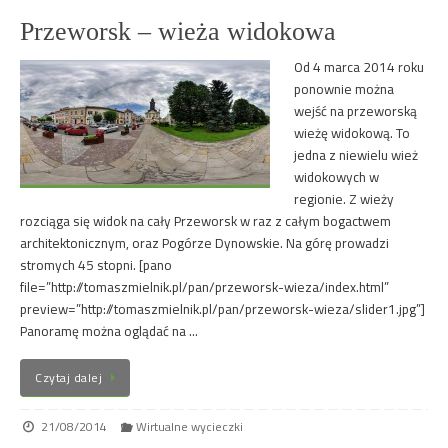
Przeworsk – wieża widokowa
Od 4 marca 2014 roku
ponownie można
wejść na przeworską
wieżę widokową. To
jedna z niewielu wież
widokowych w
regionie. Z wieży
rozciąga się widok na cały Przeworsk w raz z całym bogactwem
architektonicznym, oraz Pogórze Dynowskie. Na górę prowadzi
stromych 45 stopni. [pano
file=”http://tomaszmielnik.pl/pan/przeworsk-wieza/index.html”
preview=”http://tomaszmielnik.pl/pan/przeworsk-wieza/slider1.jpg”]
Panoramę można oglądać na …
Czytaj dalej
21/08/2014
Wirtualne wycieczki