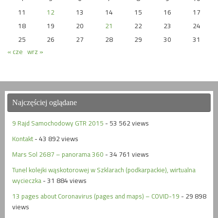
11
12
13
14
15
16
17
18
19
20
21
22
23
24
25
26
27
28
29
30
31
« cze
wrz »
Najczęściej oglądane
9 Rajd Samochodowy GTR 2015
- 53 562 views
Kontakt
- 43 892 views
Mars Sol 2687 – panorama 360
- 34 761 views
Tunel kolejki wąskotorowej w Szklarach (podkarpackie), wirtualna
wycieczka
- 31 884 views
13 pages about Coronavirus (pages and maps) – COVID-19
- 29 898
views