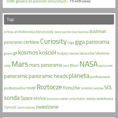
GOBI-głowica do panoram sferycznych
- 19 408 views
Tagi
bushman
archidiecezja
bieszczady
AirShow
bieszczadzkie piwo
bushman
Curiosity
giga panorama
cerkiew
panoramic
Giga
kosmos
kościół
jpl
księżyc
lubaczów
lubelskie
głowica
Kłodzko
Mars
NASA
mars panorama
Moon
Lwów
mecz
opuszczone
planeta
panoramic
panoramic heads
podkarpacie
Roztocze
SOL
rover
Rzeszów
podkarpackie
science
siedliska
sonda
Space
słońce
ursa maior
wieża widokowa
tomaszów lubelski
zwiedzanie
Zamość
ziemia kłodzka