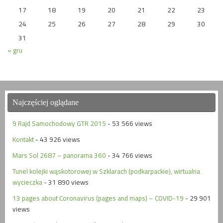
17
18
19
20
21
22
23
24
25
26
27
28
29
30
31
« gru
Najczęściej oglądane
9 Rajd Samochodowy GTR 2015
- 53 566 views
Kontakt
- 43 926 views
Mars Sol 2687 – panorama 360
- 34 766 views
Tunel kolejki wąskotorowej w Szklarach (podkarpackie), wirtualna
wycieczka
- 31 890 views
13 pages about Coronavirus (pages and maps) – COVID-19
- 29 901
views