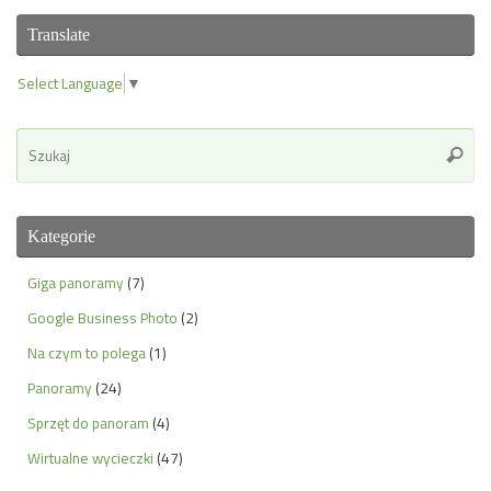
Translate
Select Language
▼
Se
Szuka
for
Kategorie
Giga panoramy
(7)
Google Business Photo
(2)
Na czym to polega
(1)
Panoramy
(24)
Sprzęt do panoram
(4)
Wirtualne wycieczki
(47)