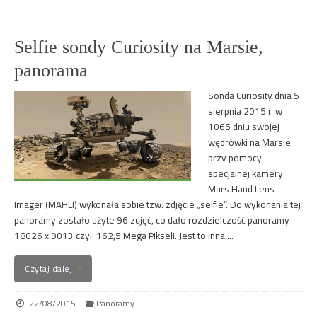
Selfie sondy Curiosity na Marsie,
panorama
Sonda Curiosity dnia 5
sierpnia 2015 r. w
1065 dniu swojej
wędrówki na Marsie
przy pomocy
specjalnej kamery
Mars Hand Lens
Imager (MAHLI) wykonała sobie tzw. zdjęcie „selfie”. Do wykonania tej
panoramy zostało użyte 96 zdjęć, co dało rozdzielczość panoramy
18026 x 9013 czyli 162,5 Mega Pikseli. Jest to inna …
Czytaj dalej
22/08/2015
Panoramy