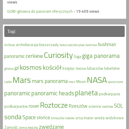
views
GOBI-głowica do panoram sferycznych
- 19 409 views
Tagi
bushman
archidiecezja
bieszczady
AirShow
bieszczadzkie piwo
bushman
Curiosity
giga panorama
cerkiew
panoramic
Giga
kosmos
kościół
jpl
księżyc
lubaczów
lubelskie
głowica
Kłodzko
Mars
NASA
mars panorama
Moon
Lwów
mecz
opuszczone
planeta
panoramic
panoramic heads
podkarpacie
Roztocze
SOL
rover
Rzeszów
podkarpackie
science
siedliska
sonda
Space
słońce
ursa maior
wieża widokowa
tomaszów lubelski
zwiedzanie
Zamość
ziemia kłodzka