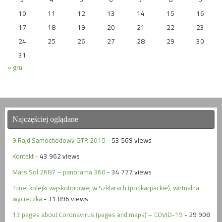
10
11
12
13
14
15
16
17
18
19
20
21
22
23
24
25
26
27
28
29
30
31
« gru
Najczęściej oglądane
9 Rajd Samochodowy GTR 2015
- 53 569 views
Kontakt
- 43 962 views
Mars Sol 2687 – panorama 360
- 34 777 views
Tunel kolejki wąskotorowej w Szklarach (podkarpackie), wirtualna
wycieczka
- 31 896 views
13 pages about Coronavirus (pages and maps) – COVID-19
- 29 908