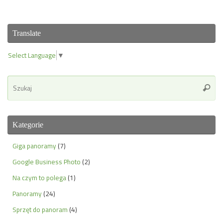
Translate
Select Language
▼
Se
Szuka
for
Kategorie
Giga panoramy
(7)
Google Business Photo
(2)
Na czym to polega
(1)
Panoramy
(24)
Sprzęt do panoram
(4)