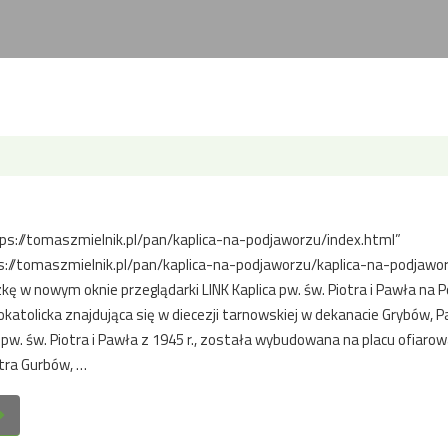
tps://tomaszmielnik.pl/pan/kaplica-na-podjaworzu/index.html”
://tomaszmielnik.pl/pan/kaplica-na-podjaworzu/kaplica-na-podjawor
kę w nowym oknie przeglądarki LINK Kaplica pw. św. Piotra i Pawła na 
katolicka znajdująca się w diecezji tarnowskiej w dekanacie Grybów, P
 pw. św. Piotra i Pawła z 1945 r., została wybudowana na placu ofiar
otra Gurbów, …