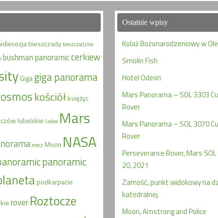
Ostatnie wpisy
Kolaż Bożonarodzeniowy w Ol
hidiecezja
bieszczady
bieszczadzkie
cerkiew
bushman panoramic
n
Smolin Fish
sity
giga panorama
Hotel Odeon
Giga
kosmos
kościół
Mars Panorama – SOL 3303 Cur
księżyc
Rover
Mars
aczów
lubelskie
Lwów
Mars Panorama – SOL 3070 Cur
Rover
NASA
anorama
Moon
mecz
Perseverance Rover, Mars SOL 
panoramic
panoramic
20, 2021
planeta
podkarpacie
Zamość, punkt widokowy na d
katedralnej.
Roztocze
rover
kie
Moon, Amstrong and Police