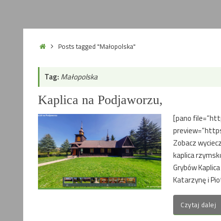
Home
Posts tagged "Małopolska"
Tag:
Małopolska
Kaplica na Podjaworzu,
[pano file=”ht
preview=”https
Zobacz wyciecz
kaplica rzymsko
Grybów Kaplica
Katarzynę i Pi
Czytaj dalej