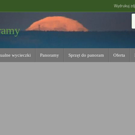
Wydrukuj zdj
ramy
tualne wycieczki
Panoramy
Sprzęt do panoram
Oferta