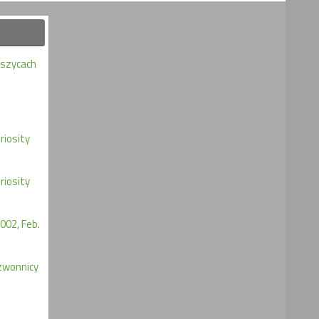
eszycach
iosity
iosity
002, Feb.
zwonnicy