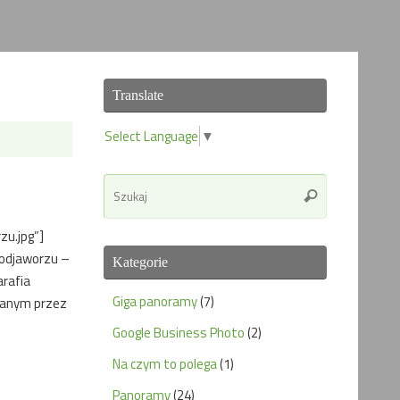
Translate
Select Language
▼
Search
Szukaj
for:
zu.jpg”]
Podjaworzu –
Kategorie
arafia
Giga panoramy
(7)
owanym przez
Google Business Photo
(2)
Na czym to polega
(1)
Panoramy
(24)