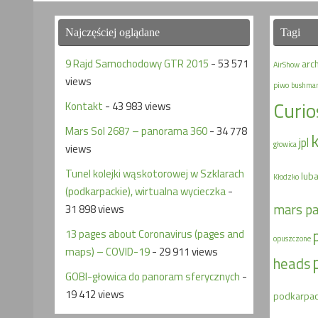
Najczęściej oglądane
Tagi
9 Rajd Samochodowy GTR 2015
- 53 571
arc
AirShow
views
piwo
bushma
Curio
Kontakt
- 43 983 views
Mars Sol 2687 – panorama 360
- 34 778
jpl
głowica
views
Tunel kolejki wąskotorowej w Szklarach
lub
Kłodzko
(podkarpackie), wirtualna wycieczka
-
mars p
31 898 views
13 pages about Coronavirus (pages and
opuszczone
maps) – COVID-19
- 29 911 views
heads
GOBI-głowica do panoram sferycznych
-
19 412 views
podkarpac