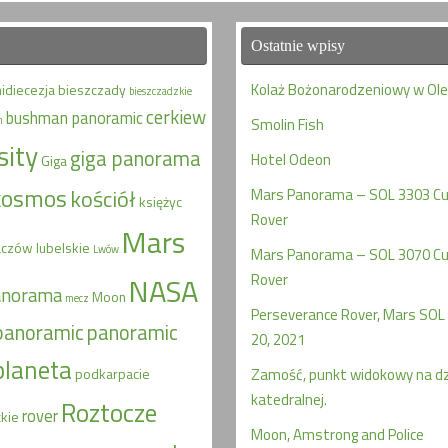
Ostatnie wpisy
Kolaż Bożonarodzeniowy w Ol
hidiecezja
bieszczady
bieszczadzkie
cerkiew
bushman panoramic
n
Smolin Fish
sity
giga panorama
Hotel Odeon
Giga
kosmos
kościół
Mars Panorama – SOL 3303 Cur
księżyc
Rover
Mars
aczów
lubelskie
Lwów
Mars Panorama – SOL 3070 Cur
Rover
NASA
anorama
Moon
mecz
Perseverance Rover, Mars SOL 
panoramic
panoramic
20, 2021
planeta
podkarpacie
Zamość, punkt widokowy na d
katedralnej.
Roztocze
rover
kie
Moon, Amstrong and Police