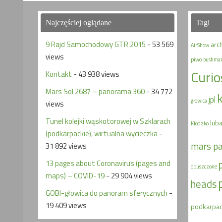
Najczęściej oglądane
Tagi
9 Rajd Samochodowy GTR 2015
- 53 569
arc
AirShow
views
piwo
bushma
Curio
Kontakt
- 43 938 views
Mars Sol 2687 – panorama 360
- 34 772
jpl
głowica
views
Tunel kolejki wąskotorowej w Szklarach
lub
Kłodzko
(podkarpackie), wirtualna wycieczka
-
mars p
31 892 views
13 pages about Coronavirus (pages and
opuszczone
maps) – COVID-19
- 29 904 views
heads
GOBI-głowica do panoram sferycznych
-
19 409 views
podkarpac