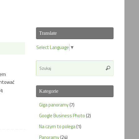
Translate
Select Language
▼
Search
Szukaj
for:
łem
entować
dą
Kategorie
Giga panoramy
(7)
Google Business Photo
(2)
Na czym to polega
(1)
Panoramy
(24)