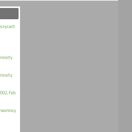
eszycach
iosity
iosity
002, Feb.
zwonnicy