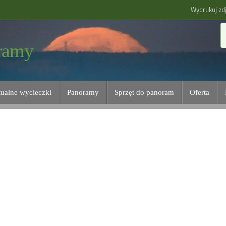
Wydrukuj zdj
ramy
tualne wycieczki
Panoramy
Sprzęt do panoram
Oferta