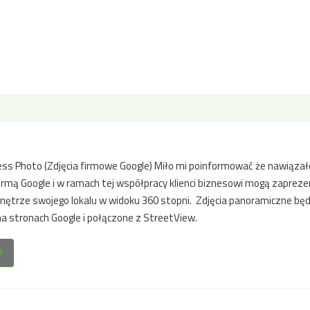
ss Photo (Zdjęcia firmowe Google) Miło mi poinformować że nawiąza
irmą Google i w ramach tej współpracy klienci biznesowi mogą zaprez
ętrze swojego lokalu w widoku 360 stopni. Zdjęcia panoramiczne bę
a stronach Google i połączone z StreetView.