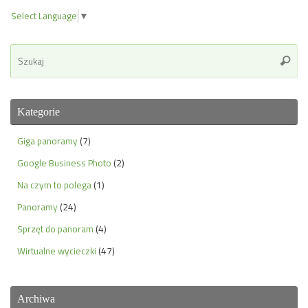
Select Language
▼
Se
Szuka
for
Kategorie
Giga panoramy
(7)
Google Business Photo
(2)
Na czym to polega
(1)
Panoramy
(24)
Sprzęt do panoram
(4)
Wirtualne wycieczki
(47)
Archiwa