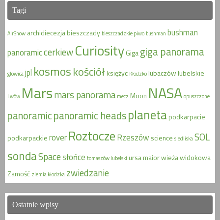
Tagi
bushman
archidiecezja
bieszczady
AirShow
bieszczadzkie piwo
bushman
Curiosity
giga panorama
cerkiew
panoramic
Giga
kosmos
kościół
jpl
księżyc
lubaczów
lubelskie
głowica
Kłodzko
Mars
NASA
mars panorama
Moon
Lwów
mecz
opuszczone
planeta
panoramic
panoramic heads
podkarpacie
Roztocze
SOL
rover
Rzeszów
podkarpackie
science
siedliska
sonda
Space
słońce
ursa maior
wieża widokowa
tomaszów lubelski
zwiedzanie
Zamość
ziemia kłodzka
Ostatnie wpisy