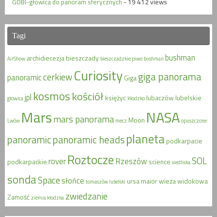
GOBI-głowica do panoram sferycznych
- 19 412 views
Tagi
bushman
archidiecezja
bieszczady
AirShow
bieszczadzkie piwo
bushman
Curiosity
giga panorama
cerkiew
panoramic
Giga
kosmos
kościół
jpl
księżyc
lubaczów
lubelskie
głowica
Kłodzko
Mars
NASA
mars panorama
Moon
Lwów
mecz
opuszczone
planeta
panoramic
panoramic heads
podkarpacie
Roztocze
SOL
rover
Rzeszów
podkarpackie
science
siedliska
sonda
Space
słońce
ursa maior
wieża widokowa
tomaszów lubelski
zwiedzanie
Zamość
ziemia kłodzka