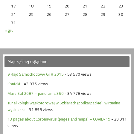
17
18
19
20
21
22
23
24
25
26
27
28
29
30
31
« gru
Najczęściej oglądane
9 Rajd Samochodowy GTR 2015
- 53 570 views
Kontakt
- 43 975 views
Mars Sol 2687 – panorama 360
- 34 778 views
Tunel kolejki wąskotorowej w Szklarach (podkarpackie), wirtualna
wycieczka
- 31 898 views
13 pages about Coronavirus (pages and maps) – COVID-19
- 29 911
views