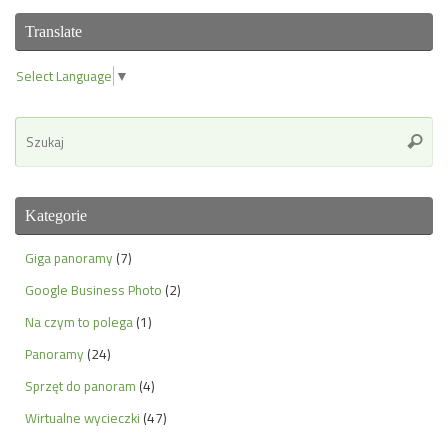
Translate
Select Language
▼
Se
Szuka
for
Kategorie
Giga panoramy
(7)
Google Business Photo
(2)
Na czym to polega
(1)
Panoramy
(24)
Sprzęt do panoram
(4)
Wirtualne wycieczki
(47)