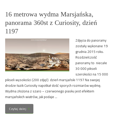
16 metrowa wydma Marsjańska,
panorama 360st z Curiosity, dzień
1197
Zdjęcia do panoramy
zostały wykonane 19
grudnia 2015 roku.
Rozdzielczość
panoramy to niecałe
30 000 pikseli
szerokości na 15 000
pikseli wysokości (200 zdjęć) dzień marsjański 1197 Na swojej
drodze łazik Curiosity napotkał dość sporych rozmiarów wydmę.
Wydma złożona z szaro – czerwonego piasku jest efektem
marsjańskich wiatrów, jak podaje …
Czytaj dalej