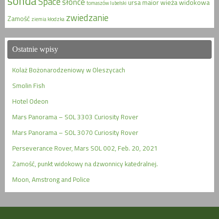
sonda
Space
słońce
ursa maior
wieża widokowa
tomaszów lubelski
zwiedzanie
Zamość
ziemia kłodzka
Ostatnie wpisy
Kolaż Bożonarodzeniowy w Oleszycach
Smolin Fish
Hotel Odeon
Mars Panorama – SOL 3303 Curiosity Rover
Mars Panorama – SOL 3070 Curiosity Rover
Perseverance Rover, Mars SOL 002, Feb. 20, 2021
Zamość, punkt widokowy na dzwonnicy katedralnej.
Moon, Amstrong and Police