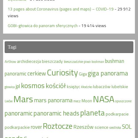
13 pages about Coronavirus (pages and maps) – COVID-19
- 29 912
views
GOBI-głowica do panoram sferycznych
- 19 414 views
Tagi
bushman
archidiecezja
bieszczady
AirShow
bieszczadzkie piwo
bushman
Curiosity
giga panorama
cerkiew
panoramic
Giga
kosmos
kościół
jpl
księżyc
lubaczów
lubelskie
głowica
Kłodzko
Mars
NASA
mars panorama
Moon
Lwów
mecz
opuszczone
planeta
panoramic
panoramic heads
podkarpacie
Roztocze
SOL
rover
Rzeszów
podkarpackie
science
siedliska