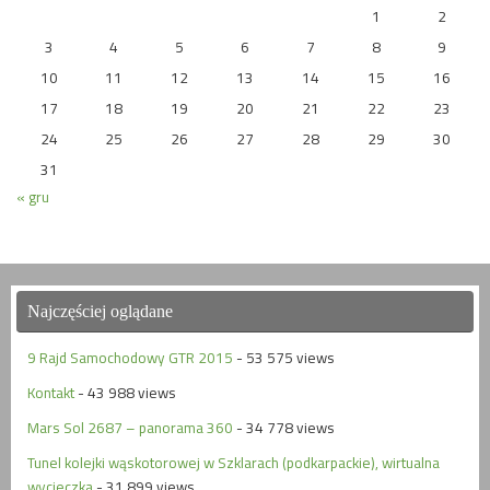
1
2
3
4
5
6
7
8
9
10
11
12
13
14
15
16
17
18
19
20
21
22
23
24
25
26
27
28
29
30
31
« gru
Najczęściej oglądane
9 Rajd Samochodowy GTR 2015
- 53 575 views
Kontakt
- 43 988 views
Mars Sol 2687 – panorama 360
- 34 778 views
Tunel kolejki wąskotorowej w Szklarach (podkarpackie), wirtualna
wycieczka
- 31 899 views