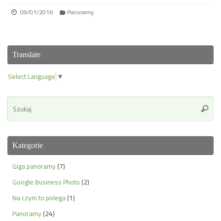
09/01/2016
Panoramy
Translate
Select Language
▼
Se
Szuka
for
Kategorie
Giga panoramy
(7)
Google Business Photo
(2)
Na czym to polega
(1)
Panoramy
(24)