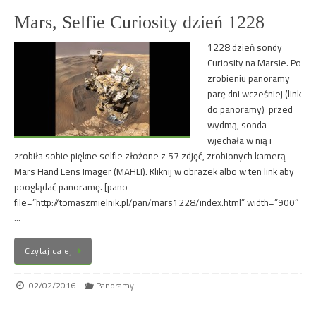
Mars, Selfie Curiosity dzień 1228
1228 dzień sondy
Curiosity na Marsie. Po
zrobieniu panoramy
parę dni wcześniej (link
do panoramy) przed
wydmą, sonda
wjechała w nią i
zrobiła sobie piękne selfie złożone z 57 zdjęć, zrobionych kamerą
Mars Hand Lens Imager (MAHLI). Kliknij w obrazek albo w ten link aby
pooglądać panoramę. [pano
file=”http://tomaszmielnik.pl/pan/mars1228/index.html” width=”900″
…
Czytaj dalej
02/02/2016
Panoramy