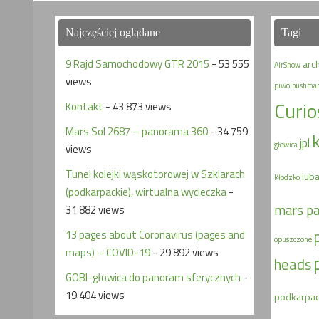
Najczęściej oglądane
Tagi
9 Rajd Samochodowy GTR 2015
- 53 555
arc
AirShow
views
piwo
bushma
Curio
Kontakt
- 43 873 views
Mars Sol 2687 – panorama 360
- 34 759
jpl
głowica
views
Tunel kolejki wąskotorowej w Szklarach
lub
Kłodzko
(podkarpackie), wirtualna wycieczka
-
mars p
31 882 views
13 pages about Coronavirus (pages and
opuszczone
maps) – COVID-19
- 29 892 views
heads
GOBI-głowica do panoram sferycznych
-
19 404 views
podkarpac