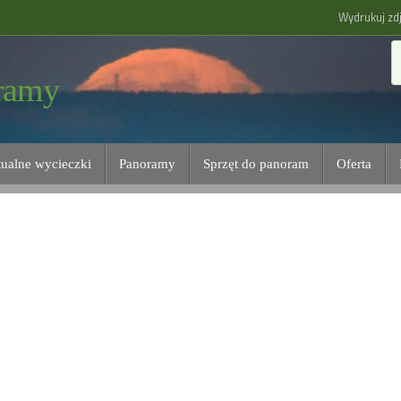
Wydrukuj zdj
ramy
tualne wycieczki
Panoramy
Sprzęt do panoram
Oferta