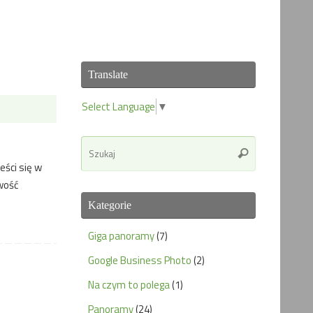
Translate
Select Language
▼
Search
Szukaj
for:
eści się w
wość
Kategorie
Giga panoramy
(7)
Google Business Photo
(2)
Na czym to polega
(1)
Panoramy
(24)