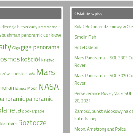
Ostatnie wpisy
Kolaż Bożonarodzeniowy w Ol
hidiecezja
bieszczady
bieszczadzkie
cerkiew
bushman panoramic
n
Smolin Fish
sity
giga panorama
Hotel Odeon
Giga
kosmos
kościół
Mars Panorama – SOL 3303 Cur
księżyc
Rover
Mars
aczów
lubelskie
Lwów
Mars Panorama – SOL 3070 Cur
Rover
NASA
anorama
Moon
mecz
Perseverance Rover, Mars SOL 
panoramic
panoramic
20, 2021
planeta
podkarpacie
Zamość, punkt widokowy na d
katedralnej.
Roztocze
rover
kie
Moon, Amstrong and Police