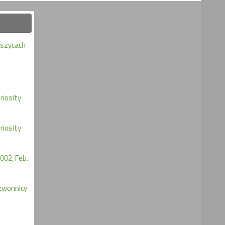
eszycach
iosity
iosity
002, Feb.
zwonnicy