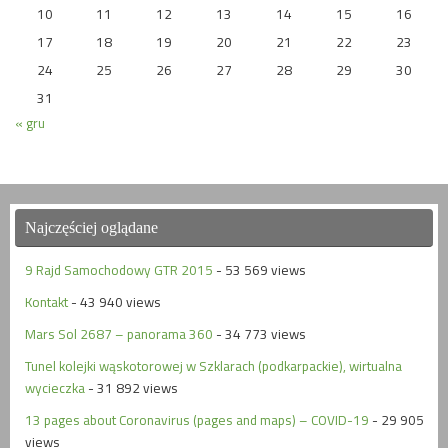
10
11
12
13
14
15
16
17
18
19
20
21
22
23
24
25
26
27
28
29
30
31
« gru
Najczęściej oglądane
9 Rajd Samochodowy GTR 2015
- 53 569 views
Kontakt
- 43 940 views
Mars Sol 2687 – panorama 360
- 34 773 views
Tunel kolejki wąskotorowej w Szklarach (podkarpackie), wirtualna
wycieczka
- 31 892 views
13 pages about Coronavirus (pages and maps) – COVID-19
- 29 905
views