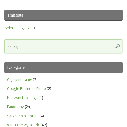
Translate
Select Language
▼
Se
Szuka
for
Kategorie
Giga panoramy
(7)
Google Business Photo
(2)
Na czym to polega
(1)
Panoramy
(24)
Sprzęt do panoram
(4)
Wirtualne wycieczki
(47)