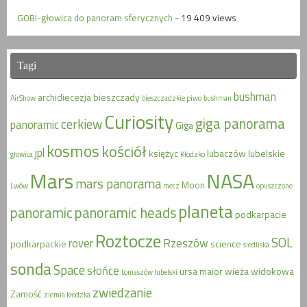
GOBI-głowica do panoram sferycznych
- 19 409 views
Tagi
bushman
archidiecezja
bieszczady
AirShow
bieszczadzkie piwo
bushman
Curiosity
giga panorama
cerkiew
panoramic
Giga
kosmos
kościół
jpl
księżyc
lubaczów
lubelskie
głowica
Kłodzko
Mars
NASA
mars panorama
Moon
Lwów
mecz
opuszczone
planeta
panoramic
panoramic heads
podkarpacie
Roztocze
SOL
rover
Rzeszów
podkarpackie
science
siedliska
sonda
Space
słońce
ursa maior
wieża widokowa
tomaszów lubelski
zwiedzanie
Zamość
ziemia kłodzka