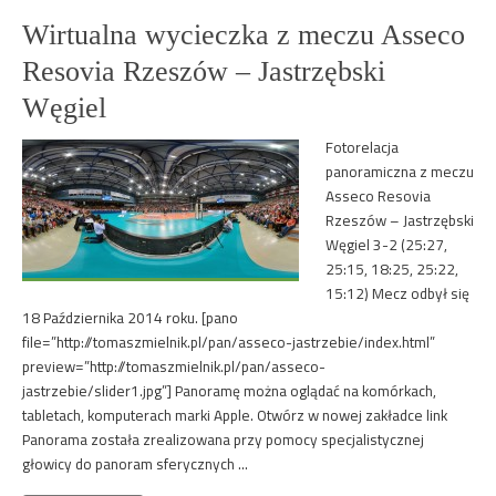
Wirtualna wycieczka z meczu Asseco
Resovia Rzeszów – Jastrzębski
Węgiel
Fotorelacja
panoramiczna z meczu
Asseco Resovia
Rzeszów – Jastrzębski
Węgiel 3-2 (25:27,
25:15, 18:25, 25:22,
15:12) Mecz odbył się
18 Października 2014 roku. [pano
file=”http://tomaszmielnik.pl/pan/asseco-jastrzebie/index.html”
preview=”http://tomaszmielnik.pl/pan/asseco-
jastrzebie/slider1.jpg”] Panoramę można oglądać na komórkach,
tabletach, komputerach marki Apple. Otwórz w nowej zakładce link
Panorama została zrealizowana przy pomocy specjalistycznej
głowicy do panoram sferycznych …