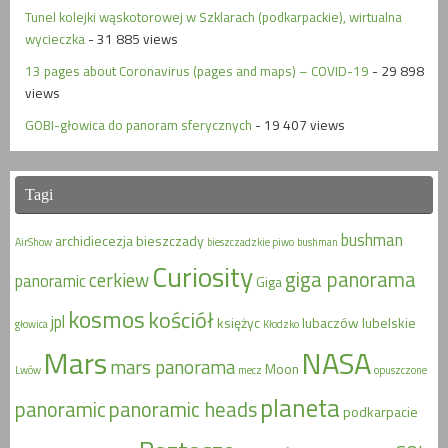
Tunel kolejki wąskotorowej w Szklarach (podkarpackie), wirtualna
wycieczka
- 31 885 views
13 pages about Coronavirus (pages and maps) – COVID-19
- 29 898
views
GOBI-głowica do panoram sferycznych
- 19 407 views
Tagi
bushman
archidiecezja
bieszczady
AirShow
bieszczadzkie piwo
bushman
Curiosity
giga panorama
cerkiew
panoramic
Giga
kosmos
kościół
jpl
księżyc
lubaczów
lubelskie
głowica
Kłodzko
Mars
NASA
mars panorama
Moon
Lwów
mecz
opuszczone
planeta
panoramic
panoramic heads
podkarpacie