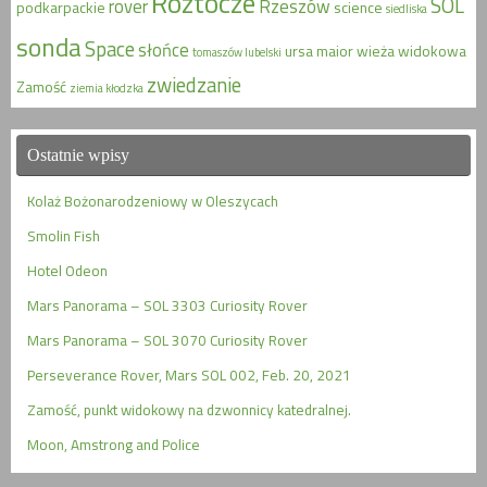
Roztocze
SOL
rover
Rzeszów
podkarpackie
science
siedliska
sonda
Space
słońce
ursa maior
wieża widokowa
tomaszów lubelski
zwiedzanie
Zamość
ziemia kłodzka
Ostatnie wpisy
Kolaż Bożonarodzeniowy w Oleszycach
Smolin Fish
Hotel Odeon
Mars Panorama – SOL 3303 Curiosity Rover
Mars Panorama – SOL 3070 Curiosity Rover
Perseverance Rover, Mars SOL 002, Feb. 20, 2021
Zamość, punkt widokowy na dzwonnicy katedralnej.
Moon, Amstrong and Police