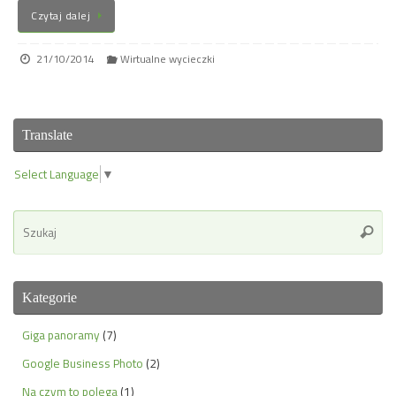
Czytaj dalej
21/10/2014
Wirtualne wycieczki
Translate
Select Language
▼
Se
Szuka
for
Kategorie
Giga panoramy
(7)
Google Business Photo
(2)
Na czym to polega
(1)