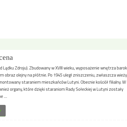
cena
od Lądku Zdroju). Zbudowany w XVIII wieku, wyposażenie wnętrza bar
m obraz olejny na płótnie. Po 1945 uległ zniszczeniu, zwłaszcza wieżyc
montowany staraniem mieszkańców Lutyni. Obecnie kościół filialny. W 
wnież organy, które dzięki staraniom Rady Sołeckiej w Lutyni zostały
ne …