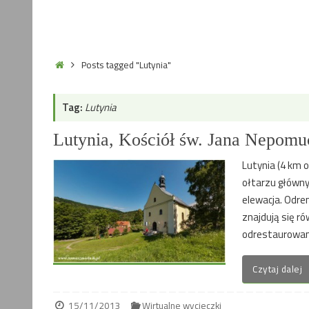
Home
Posts tagged "Lutynia"
Tag:
Lutynia
Lutynia, Kościół św. Jana Nepomu
Lutynia (4 km 
ołtarzu główny
elewacja. Odre
znajdują się ró
odrestaurowa
Czytaj dalej
15/11/2013
Wirtualne wycieczki