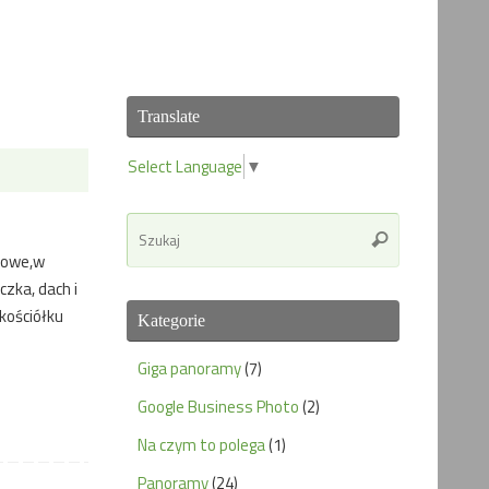
Translate
Select Language
▼
Search
Szukaj
for:
okowe,w
zka, dach i
kościółku
Kategorie
Giga panoramy
(7)
Google Business Photo
(2)
Na czym to polega
(1)
Panoramy
(24)