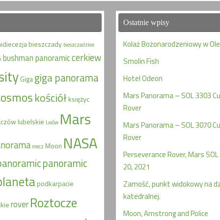
Ostatnie wpisy
Kolaż Bożonarodzeniowy w Ol
hidiecezja
bieszczady
bieszczadzkie
cerkiew
bushman panoramic
n
Smolin Fish
sity
giga panorama
Hotel Odeon
Giga
kosmos
kościół
Mars Panorama – SOL 3303 Cur
księżyc
Rover
Mars
aczów
lubelskie
Lwów
Mars Panorama – SOL 3070 Cur
Rover
NASA
anorama
Moon
mecz
Perseverance Rover, Mars SOL 
panoramic
panoramic
20, 2021
planeta
podkarpacie
Zamość, punkt widokowy na d
katedralnej.
Roztocze
rover
kie
Moon, Amstrong and Police