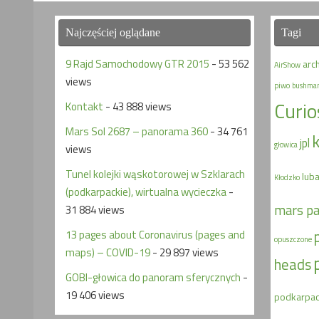
Najczęściej oglądane
Tagi
9 Rajd Samochodowy GTR 2015
- 53 562
arc
AirShow
views
piwo
bushma
Curio
Kontakt
- 43 888 views
Mars Sol 2687 – panorama 360
- 34 761
jpl
głowica
views
Tunel kolejki wąskotorowej w Szklarach
lub
Kłodzko
(podkarpackie), wirtualna wycieczka
-
mars p
31 884 views
13 pages about Coronavirus (pages and
opuszczone
maps) – COVID-19
- 29 897 views
heads
GOBI-głowica do panoram sferycznych
-
19 406 views
podkarpac