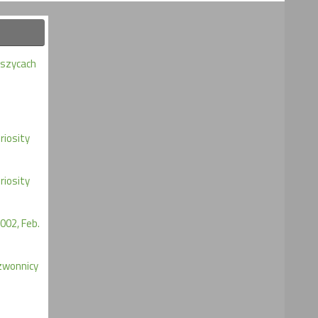
eszycach
iosity
iosity
002, Feb.
zwonnicy