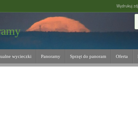
Wydrukuj zdj
ramy
tualne wycieczki
Panoramy
Sprzęt do panoram
Oferta