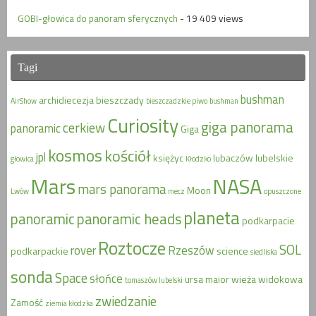
GOBI-głowica do panoram sferycznych
- 19 409 views
Tagi
bushman
archidiecezja
bieszczady
AirShow
bieszczadzkie piwo
bushman
Curiosity
giga panorama
cerkiew
panoramic
Giga
kosmos
kościół
jpl
księżyc
lubaczów
lubelskie
głowica
Kłodzko
Mars
NASA
mars panorama
Moon
Lwów
mecz
opuszczone
planeta
panoramic
panoramic heads
podkarpacie
Roztocze
SOL
rover
Rzeszów
podkarpackie
science
siedliska
sonda
Space
słońce
ursa maior
wieża widokowa
tomaszów lubelski
zwiedzanie
Zamość
ziemia kłodzka