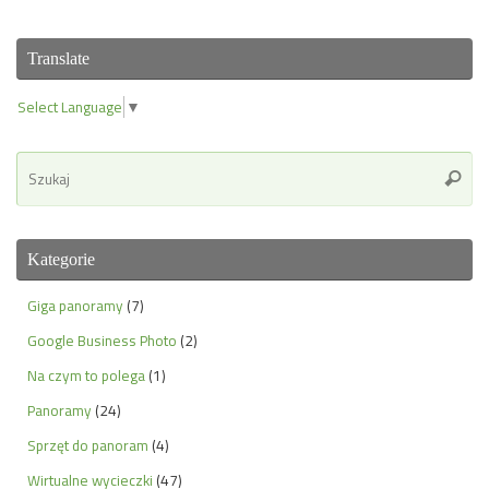
Translate
Select Language
▼
Se
Szuka
for
Kategorie
Giga panoramy
(7)
Google Business Photo
(2)
Na czym to polega
(1)
Panoramy
(24)
Sprzęt do panoram
(4)
Wirtualne wycieczki
(47)