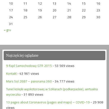
10
11
12
13
14
15
16
17
18
19
20
21
22
23
24
25
26
27
28
29
30
31
« gru
Najczęściej oglądane
9 Rajd Samochodowy GTR 2015
- 53 569 views
Kontakt
- 43 961 views
Mars Sol 2687 – panorama 360
- 34 777 views
Tunel kolejki wąskotorowej w Szklarach (podkarpackie), wirtualna
wycieczka
- 31 893 views
13 pages about Coronavirus (pages and maps) – COVID-19
- 29 908
views