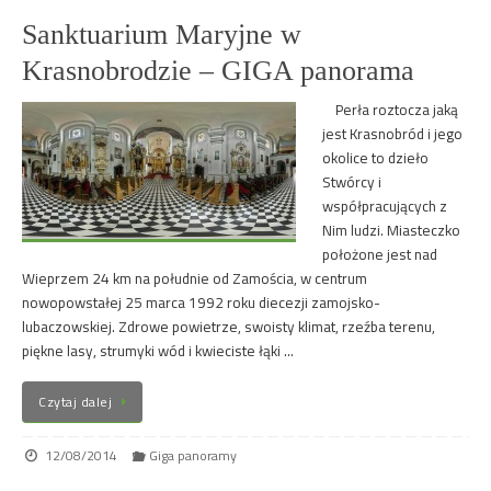
Sanktuarium Maryjne w
Krasnobrodzie – GIGA panorama
Perła roztocza jaką
jest Krasnobród i jego
okolice to dzieło
Stwórcy i
współpracujących z
Nim ludzi. Miasteczko
położone jest nad
Wieprzem 24 km na południe od Zamościa, w centrum
nowopowstałej 25 marca 1992 roku diecezji zamojsko-
lubaczowskiej. Zdrowe powietrze, swoisty klimat, rzeźba terenu,
piękne lasy, strumyki wód i kwieciste łąki …
Czytaj dalej
12/08/2014
Giga panoramy