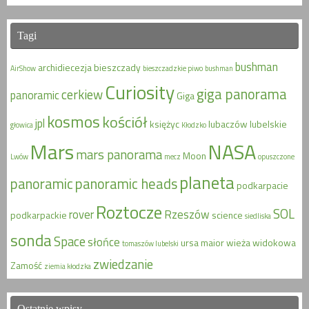
Tagi
bushman
archidiecezja
bieszczady
AirShow
bieszczadzkie piwo
bushman
Curiosity
giga panorama
cerkiew
panoramic
Giga
kosmos
kościół
jpl
księżyc
lubaczów
lubelskie
głowica
Kłodzko
Mars
NASA
mars panorama
Moon
Lwów
mecz
opuszczone
planeta
panoramic
panoramic heads
podkarpacie
Roztocze
SOL
rover
Rzeszów
podkarpackie
science
siedliska
sonda
Space
słońce
ursa maior
wieża widokowa
tomaszów lubelski
zwiedzanie
Zamość
ziemia kłodzka
Ostatnie wpisy