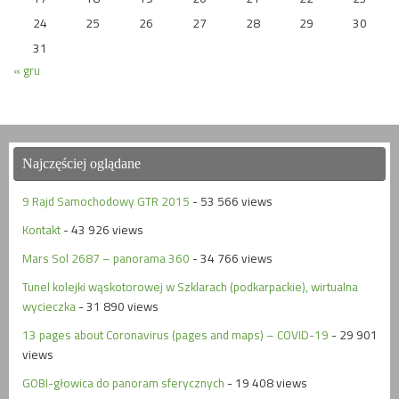
24
25
26
27
28
29
30
31
« gru
Najczęściej oglądane
9 Rajd Samochodowy GTR 2015
- 53 566 views
Kontakt
- 43 926 views
Mars Sol 2687 – panorama 360
- 34 766 views
Tunel kolejki wąskotorowej w Szklarach (podkarpackie), wirtualna
wycieczka
- 31 890 views
13 pages about Coronavirus (pages and maps) – COVID-19
- 29 901
views
GOBI-głowica do panoram sferycznych
- 19 408 views