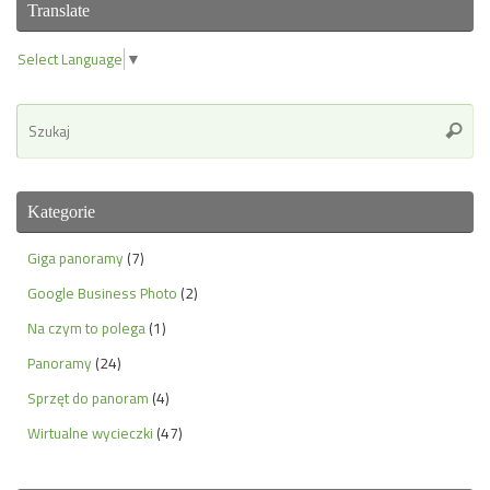
Translate
Select Language
▼
Se
Szuka
for
Kategorie
Giga panoramy
(7)
Google Business Photo
(2)
Na czym to polega
(1)
Panoramy
(24)
Sprzęt do panoram
(4)
Wirtualne wycieczki
(47)