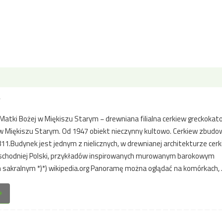
w
Matki Bożej w Miękiszu Starym − drewniana filialna cerkiew greckokatol
 w Miękiszu Starym. Od 1947 obiekt nieczynny kultowo. Cerkiew zbud
11.Budynek jest jednym z nielicznych, w drewnianej architekturze cer
chodniej Polski, przykładów inspirowanych murowanym barokowym
akralnym *)*) wikipedia.org Panoramę można oglądać na komórkach,