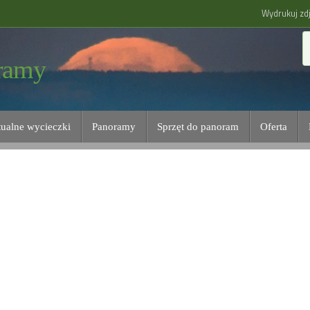
Wydrukuj zdj
ramy
tualne wycieczki
Panoramy
Sprzęt do panoram
Oferta