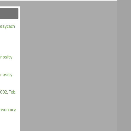
eszycach
iosity
iosity
002, Feb.
zwonnicy