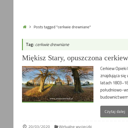
Home
Posts tagged "cerkwie drewniane"
Tag:
cerkwie drewniane
Miękisz Stary, opuszczona cerkie
Cerkiew Opieki 
znajdująca się
latach 1803−18
południowo-ws
budownictwem s
Czytaj dalej
20/03/2020
Wirtualne wycieczki