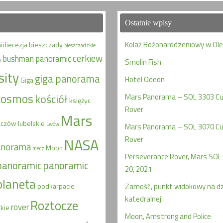
Ostatnie wpisy
Kolaż Bożonarodzeniowy w Ol
hidiecezja
bieszczady
bieszczadzkie
cerkiew
bushman panoramic
n
Smolin Fish
sity
giga panorama
Hotel Odeon
Giga
kosmos
kościół
Mars Panorama – SOL 3303 Cur
księżyc
Rover
Mars
aczów
lubelskie
Lwów
Mars Panorama – SOL 3070 Cur
Rover
NASA
anorama
Moon
mecz
Perseverance Rover, Mars SOL 
panoramic
panoramic
20, 2021
planeta
podkarpacie
Zamość, punkt widokowy na d
katedralnej.
Roztocze
rover
kie
Moon, Amstrong and Police