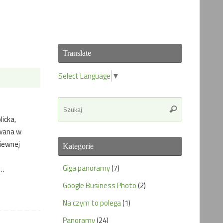
Translate
Select Language
▼
Search
Szukaj
for:
icka,
owana w
kiewnej
Kategorie
Giga panoramy
(7)
 …
Google Business Photo
(2)
Na czym to polega
(1)
Panoramy
(24)