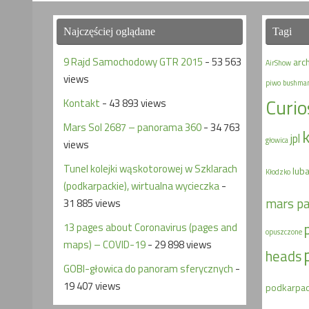
Najczęściej oglądane
Tagi
9 Rajd Samochodowy GTR 2015
- 53 563
arc
AirShow
views
piwo
bushma
Curio
Kontakt
- 43 893 views
Mars Sol 2687 – panorama 360
- 34 763
jpl
głowica
views
Tunel kolejki wąskotorowej w Szklarach
lub
Kłodzko
(podkarpackie), wirtualna wycieczka
-
mars p
31 885 views
13 pages about Coronavirus (pages and
opuszczone
maps) – COVID-19
- 29 898 views
heads
GOBI-głowica do panoram sferycznych
-
19 407 views
podkarpac