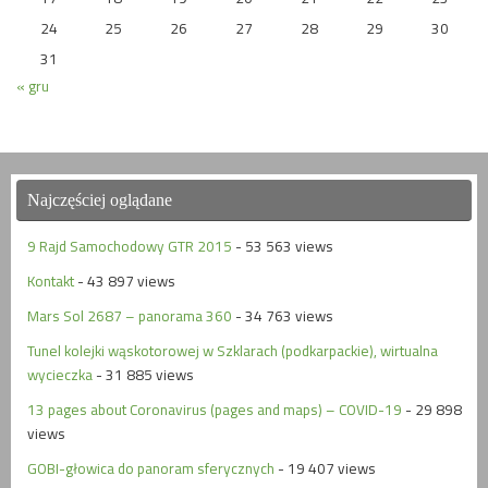
24
25
26
27
28
29
30
31
« gru
Najczęściej oglądane
9 Rajd Samochodowy GTR 2015
- 53 563 views
Kontakt
- 43 897 views
Mars Sol 2687 – panorama 360
- 34 763 views
Tunel kolejki wąskotorowej w Szklarach (podkarpackie), wirtualna
wycieczka
- 31 885 views
13 pages about Coronavirus (pages and maps) – COVID-19
- 29 898
views
GOBI-głowica do panoram sferycznych
- 19 407 views