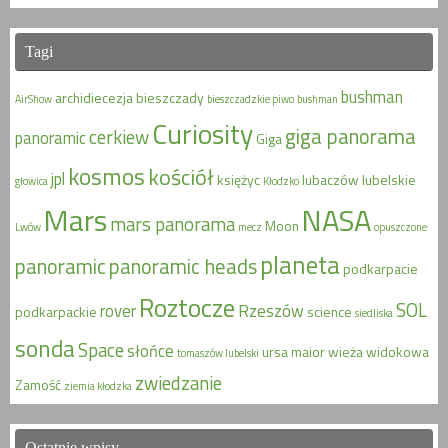
Tagi
bushman
archidiecezja
bieszczady
AirShow
bieszczadzkie piwo
bushman
Curiosity
giga panorama
cerkiew
panoramic
Giga
kosmos
kościół
jpl
księżyc
lubaczów
lubelskie
głowica
Kłodzko
Mars
NASA
mars panorama
Moon
Lwów
mecz
opuszczone
planeta
panoramic
panoramic heads
podkarpacie
Roztocze
SOL
rover
Rzeszów
podkarpackie
science
siedliska
sonda
Space
słońce
ursa maior
wieża widokowa
tomaszów lubelski
zwiedzanie
Zamość
ziemia kłodzka
Ostatnie wpisy