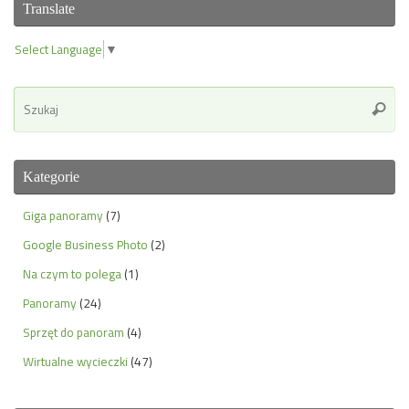
Translate
Select Language
▼
Se
Szuka
for
Kategorie
Giga panoramy
(7)
Google Business Photo
(2)
Na czym to polega
(1)
Panoramy
(24)
Sprzęt do panoram
(4)
Wirtualne wycieczki
(47)