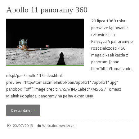
Apollo 11 panoramy 360
20 lipca 1969 roku
pierwsze lądowanie
człowieka na
Księżycu.4 panoramy o
rozdzielczości 450
mega pikseli każda z
panoram. [pano
file=”http://tomaszmiel
nik.pl/pan/apollo11/index.html”
preview=”http://tomaszmielnik.pl/pan/apollo11/apollo11.jpg”
panobox=”off”] Image credit: NASA/JPL-Caltech/MSSS / Tomasz
Mielnik Pooglądaj panoramy na pełny ekran LINK
Czytaj dalej
20/07/2019
Wirtualne wycieczki