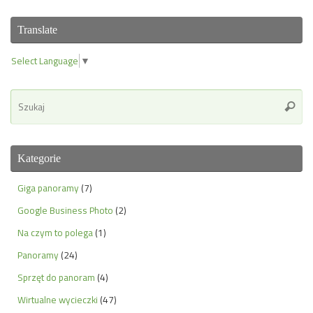
Translate
Select Language
▼
Se
Szuka
for
Kategorie
Giga panoramy
(7)
Google Business Photo
(2)
Na czym to polega
(1)
Panoramy
(24)
Sprzęt do panoram
(4)
Wirtualne wycieczki
(47)