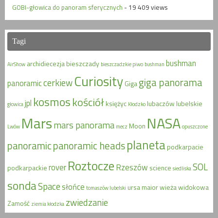
GOBI-głowica do panoram sferycznych
- 19 409 views
Tagi
bushman
archidiecezja
bieszczady
AirShow
bieszczadzkie piwo
bushman
Curiosity
giga panorama
cerkiew
panoramic
Giga
kosmos
kościół
jpl
księżyc
lubaczów
lubelskie
głowica
Kłodzko
Mars
NASA
mars panorama
Moon
Lwów
mecz
opuszczone
planeta
panoramic
panoramic heads
podkarpacie
Roztocze
SOL
rover
Rzeszów
podkarpackie
science
siedliska
sonda
Space
słońce
ursa maior
wieża widokowa
tomaszów lubelski
zwiedzanie
Zamość
ziemia kłodzka