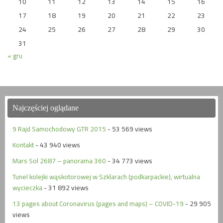
10
11
12
13
14
15
16
17
18
19
20
21
22
23
24
25
26
27
28
29
30
31
« gru
Najczęściej oglądane
9 Rajd Samochodowy GTR 2015
- 53 569 views
Kontakt
- 43 940 views
Mars Sol 2687 – panorama 360
- 34 773 views
Tunel kolejki wąskotorowej w Szklarach (podkarpackie), wirtualna
wycieczka
- 31 892 views
13 pages about Coronavirus (pages and maps) – COVID-19
- 29 905
views