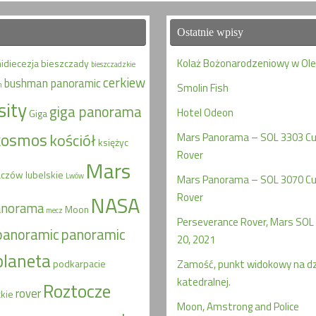
Ostatnie wpisy
Kolaż Bożonarodzeniowy w Ol
hidiecezja
bieszczady
bieszczadzkie
cerkiew
bushman panoramic
n
Smolin Fish
sity
giga panorama
Hotel Odeon
Giga
kosmos
kościół
Mars Panorama – SOL 3303 Cur
księżyc
Rover
Mars
aczów
lubelskie
Lwów
Mars Panorama – SOL 3070 Cur
Rover
NASA
anorama
Moon
mecz
Perseverance Rover, Mars SOL 
panoramic
panoramic
20, 2021
planeta
podkarpacie
Zamość, punkt widokowy na d
katedralnej.
Roztocze
rover
kie
Moon, Amstrong and Police