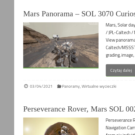
Mars Panorama – SOL 3070 Curios
Mars, Solar da
/ JPL-Caltech 
View panorama 
Caltech/MSSSTo
grading, image, 
Czytaj dalej
03/04/2021
Panoramy
,
Wirtualne wycieczki
Perseverance Rover, Mars SOL 002
Perseverance R
Navigation Cam