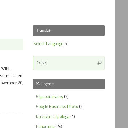
Translate
Select Language
▼
Search
Szukaj
for:
SA/JPL-
osures taken
(November 20,
Kategorie
Giga panoramy
(7)
Google Business Photo
(2)
Na czym to polega
(1)
Panoramy
(24)