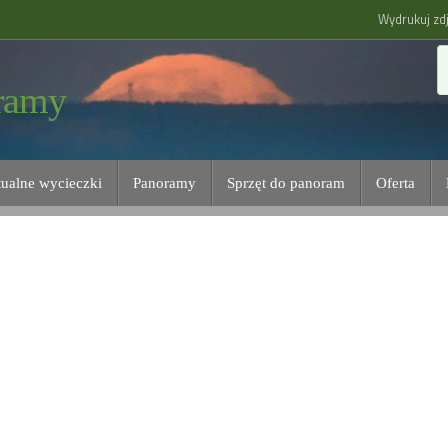
Wydrukuj zdj
ramy
tualne wycieczki
Panoramy
Sprzęt do panoram
Oferta