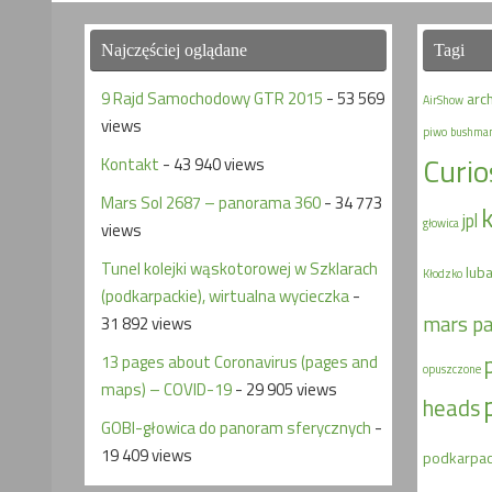
Najczęściej oglądane
Tagi
9 Rajd Samochodowy GTR 2015
- 53 569
arc
AirShow
views
piwo
bushma
Curio
Kontakt
- 43 940 views
Mars Sol 2687 – panorama 360
- 34 773
jpl
głowica
views
Tunel kolejki wąskotorowej w Szklarach
lub
Kłodzko
(podkarpackie), wirtualna wycieczka
-
mars p
31 892 views
13 pages about Coronavirus (pages and
opuszczone
maps) – COVID-19
- 29 905 views
heads
GOBI-głowica do panoram sferycznych
-
19 409 views
podkarpac