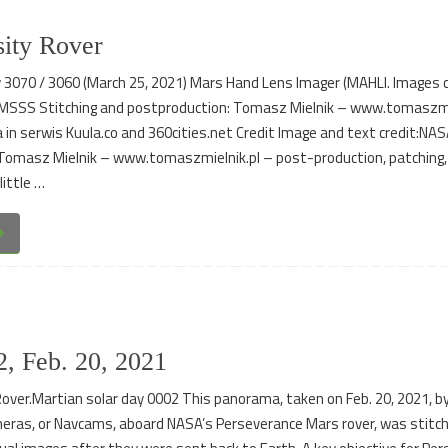
ity Rover
y 3070 / 3060 (March 25, 2021) Mars Hand Lens Imager (MAHLI. Images 
/ MSSS Stitching and postproduction: Tomasz Mielnik – www.tomaszmi
in serwis Kuula.co and 360cities.net Credit Image and text credit:NAS
masz Mielnik – www.tomaszmielnik.pl – post-production, patching, 
little …
, Feb. 20, 2021
over.Martian solar day 0002 This panorama, taken on Feb. 20, 2021, b
eras, or Navcams, aboard NASA’s Perseverance Mars rover, was stitc