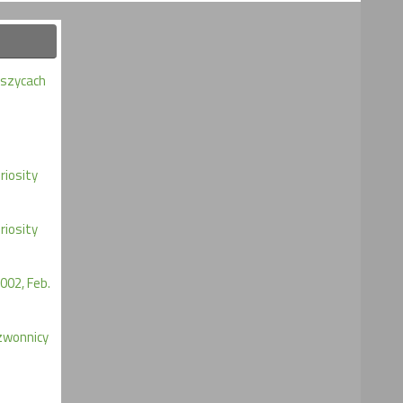
eszycach
iosity
iosity
002, Feb.
zwonnicy