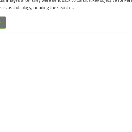
dual images after they were sent back to Earth. A key objective for Pe
 is astrobiology, including the search …