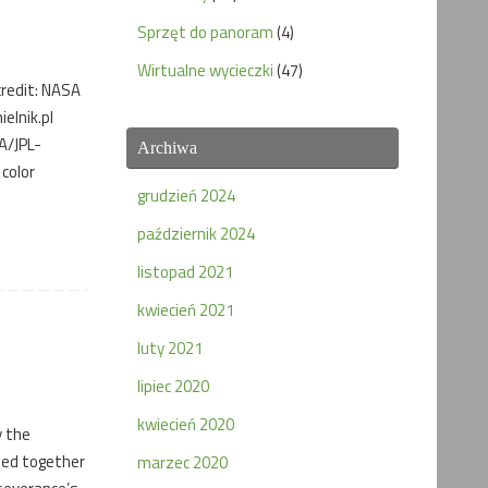
Sprzęt do panoram
(4)
Wirtualne wycieczki
(47)
credit: NASA
elnik.pl
A/JPL-
Archiwa
color
grudzień 2024
październik 2024
listopad 2021
kwiecień 2021
luty 2021
lipiec 2020
kwiecień 2020
y the
hed together
marzec 2020